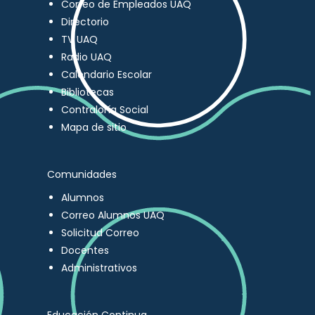
Correo de Empleados UAQ
Directorio
TV UAQ
Radio UAQ
Calendario Escolar
Bibliotecas
Contraloría Social
Mapa de sitio
Comunidades
Alumnos
Correo Alumnos UAQ
Solicitud Correo
Docentes
Administrativos