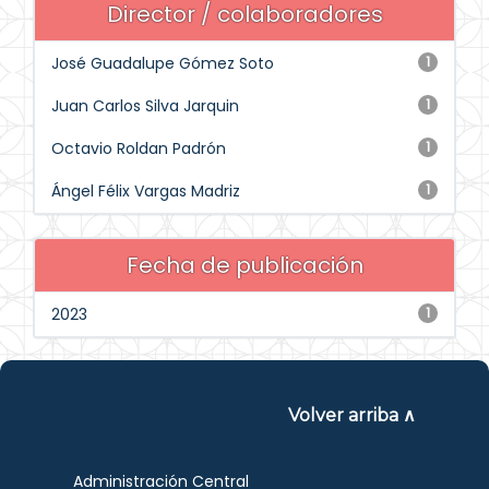
Director / colaboradores
José Guadalupe Gómez Soto
1
Juan Carlos Silva Jarquin
1
Octavio Roldan Padrón
1
Ángel Félix Vargas Madriz
1
Fecha de publicación
2023
1
Volver arriba ∧
Administración Central