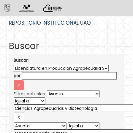
Skip
REPOSITORIO INSTITUCIONAL UAQ
navigation
Buscar
Buscar:
por
Filtros actuales: