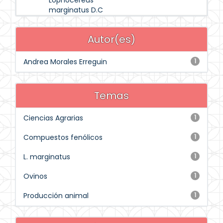
Lophocereus
marginatus D.C
Autor(es)
Andrea Morales Erreguin
1
Temas
Ciencias Agrarias
1
Compuestos fenólicos
1
L. marginatus
1
Ovinos
1
Producción animal
1