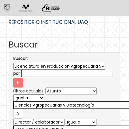
Skip
REPOSITORIO INSTITUCIONAL UAQ
navigation
Buscar
Buscar:
por
Filtros actuales: