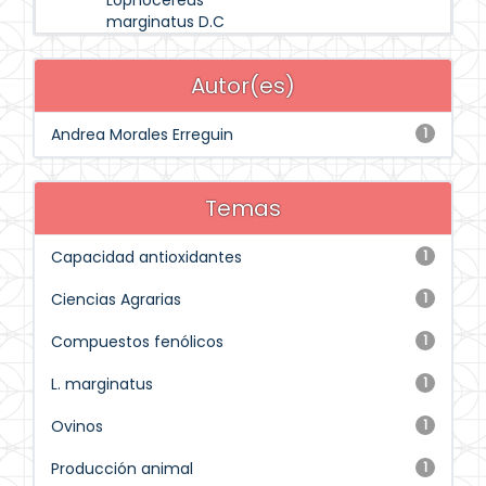
Lophocereus
marginatus D.C
Autor(es)
Andrea Morales Erreguin
1
Temas
Capacidad antioxidantes
1
Ciencias Agrarias
1
Compuestos fenólicos
1
L. marginatus
1
Ovinos
1
Producción animal
1