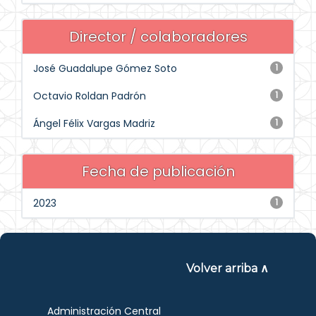
Director / colaboradores
José Guadalupe Gómez Soto
1
Octavio Roldan Padrón
1
Ángel Félix Vargas Madriz
1
Fecha de publicación
2023
1
Volver arriba ∧
Administración Central