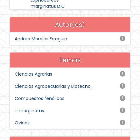
Lophocereus
marginatus D.C
Autor(es)
Andrea Morales Erreguin
1
Temas
Ciencias Agrarias
1
Ciencias Agropecuarias y Biotecno...
1
Compuestos fenólicos
1
L. marginatus
1
Ovinos
1