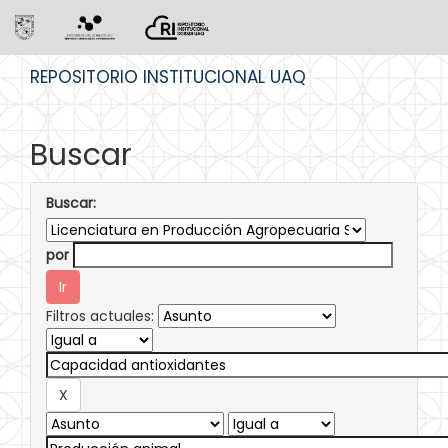
Skip
REPOSITORIO INSTITUCIONAL UAQ
navigation
Buscar
Buscar:
por
Filtros actuales: