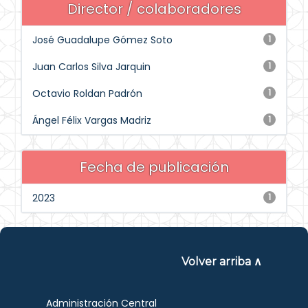
Director / colaboradores
José Guadalupe Gómez Soto
1
Juan Carlos Silva Jarquin
1
Octavio Roldan Padrón
1
Ángel Félix Vargas Madriz
1
Fecha de publicación
2023
1
Volver arriba ∧
Administración Central