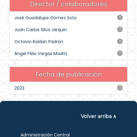
Director / colaboradores
José Guadalupe Gómez Soto
1
Juan Carlos Silva Jarquin
1
Octavio Roldan Padrón
1
Ángel Félix Vargas Madriz
1
Fecha de publicación
2023
1
Volver arriba ∧
Administración Central