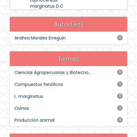
Lophocereus
marginatus D.C
Autor(es)
Andrea Morales Erreguin
1
Temas
Ciencias Agropecuarias y Biotecno...
1
Compuestos fenólicos
1
L. marginatus
1
Ovinos
1
Producción animal
1