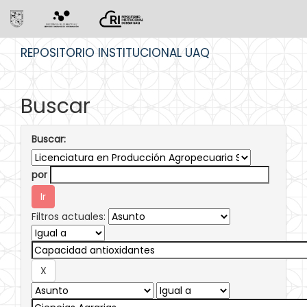
Skip
REPOSITORIO INSTITUCIONAL UAQ
navigation
Buscar
Buscar:
por
Filtros actuales: