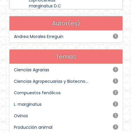
Lophocereus
marginatus D.C
Autor(es)
Andrea Morales Erreguin
1
Temas
Ciencias Agrarias
1
Ciencias Agropecuarias y Biotecno...
1
Compuestos fenólicos
1
L. marginatus
1
Ovinos
1
Producción animal
1