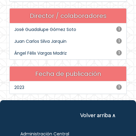
Director / colaboradores
José Guadalupe Gómez Soto
1
Juan Carlos Silva Jarquin
1
Ángel Félix Vargas Madriz
1
Fecha de publicación
2023
1
Volver arriba ∧
Administración Central