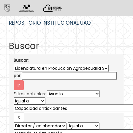
Skip
REPOSITORIO INSTITUCIONAL UAQ
navigation
Buscar
Buscar:
por
Filtros actuales: