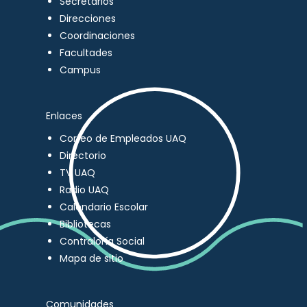
Secretarios
Direcciones
Coordinaciones
Facultades
Campus
Enlaces
Correo de Empleados UAQ
Directorio
TV UAQ
Radio UAQ
Calendario Escolar
Bibliotecas
Contraloría Social
Mapa de sitio
Comunidades