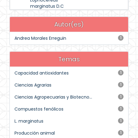
Lophocereus
marginatus D.C
Autor(es)
Andrea Morales Erreguin
1
Temas
Capacidad antioxidantes
1
Ciencias Agrarias
1
Ciencias Agropecuarias y Biotecno...
1
Compuestos fenólicos
1
L. marginatus
1
Producción animal
1