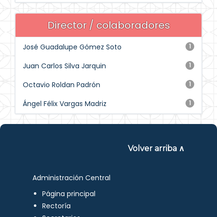
Director / colaboradores
José Guadalupe Gómez Soto
1
Juan Carlos Silva Jarquin
1
Octavio Roldan Padrón
1
Ángel Félix Vargas Madriz
1
Volver arriba ∧
Administración Central
Página principal
Rectoría