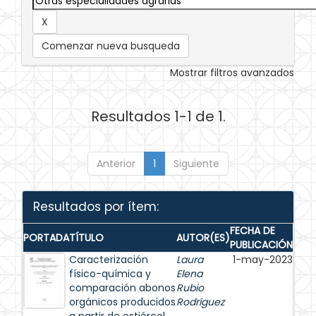
Comenzar nueva busqueda
Mostrar filtros avanzados
Resultados 1-1 de 1.
Anterior
1
Siguiente
Resultados por ítem:
FECHA DE
PORTADA
TÍTULO
AUTOR(ES)
PUBLICACIÓN
Caracterización
Laura
1-may-2023
físico-química y
Elena
comparación abonos
Rubio
orgánicos producidos
Rodríguez