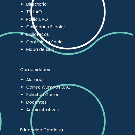
Directorio
TV UAQ
Radio UAQ
Calendario Escolar
Bibliotecas
Contraloría Social
Mapa de sitio
Comunidades
Alumnos
Correo Alumnos UAQ
Solicitud Correo
Docentes
Administrativos
Educación Continua