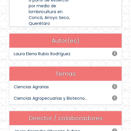
a partir de estiércol
por medio de
lombricultura en
Concá, Arroyo Seco,
Querétaro
Autor(es)
Laura Elena Rubio Rodríguez
1
Temas
Ciencias Agrarias
1
Ciencias Agropecuarias y Biotecno...
1
Director / colaboradores
1