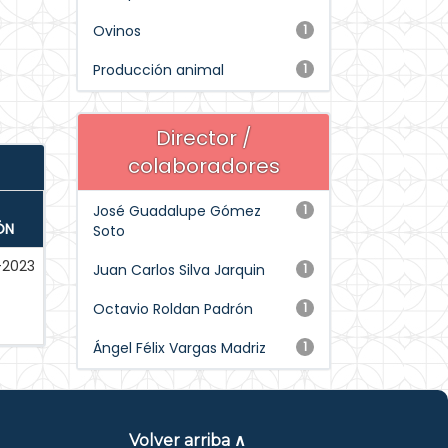
Ovinos
1
Producción animal
1
Director /
colaboradores
José Guadalupe Gómez
1
ÓN
Soto
-2023
Juan Carlos Silva Jarquin
1
Octavio Roldan Padrón
1
Ángel Félix Vargas Madriz
1
Volver arriba ∧