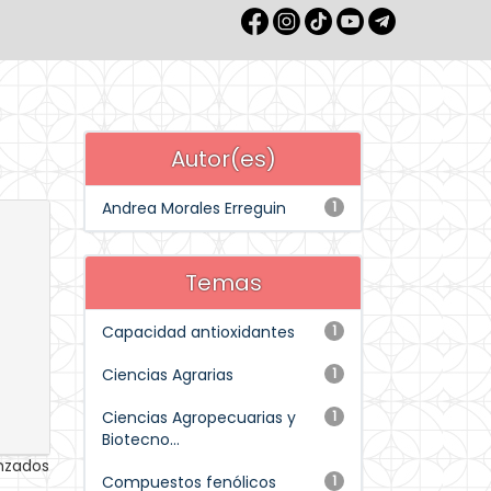
Autor(es)
Andrea Morales Erreguin
1
Temas
Capacidad antioxidantes
1
Ciencias Agrarias
1
Ciencias Agropecuarias y
1
Biotecno...
anzados
Compuestos fenólicos
1