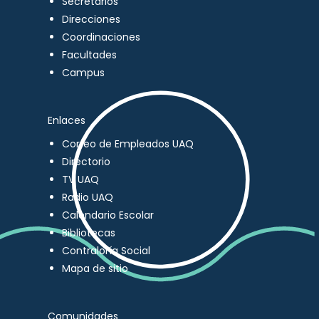
Secretarios
Direcciones
Coordinaciones
Facultades
Campus
Enlaces
Correo de Empleados UAQ
Directorio
TV UAQ
Radio UAQ
Calendario Escolar
Bibliotecas
Contraloría Social
Mapa de sitio
Comunidades