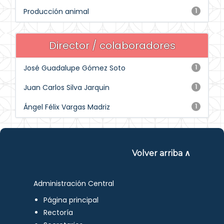
Producción animal
1
Director / colaboradores
José Guadalupe Gómez Soto
1
Juan Carlos Silva Jarquin
1
Ángel Félix Vargas Madriz
1
Volver arriba ∧
Administración Central
Página principal
Rectoría