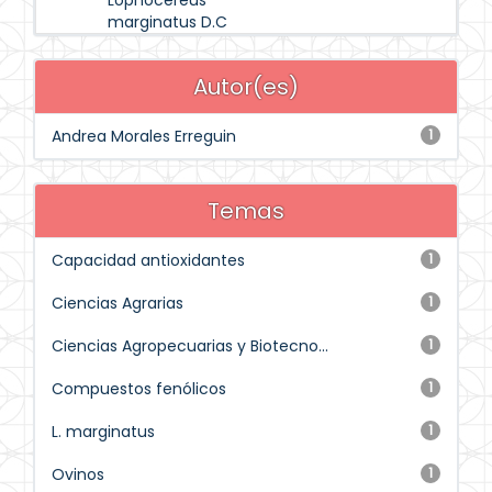
Lophocereus
marginatus D.C
Autor(es)
Andrea Morales Erreguin
1
Temas
Capacidad antioxidantes
1
Ciencias Agrarias
1
Ciencias Agropecuarias y Biotecno...
1
Compuestos fenólicos
1
L. marginatus
1
Ovinos
1