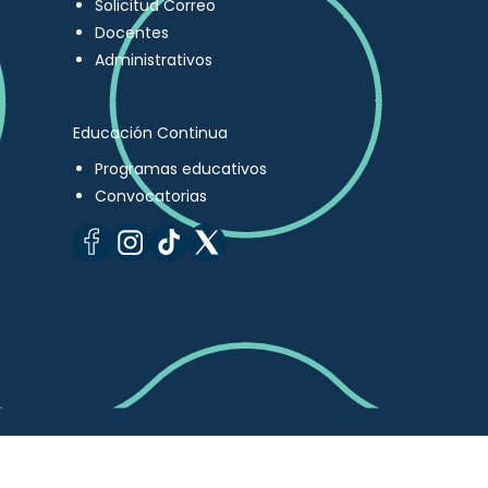
Solicitud Correo
Docentes
Administrativos
Educación Continua
Programas educativos
Convocatorias