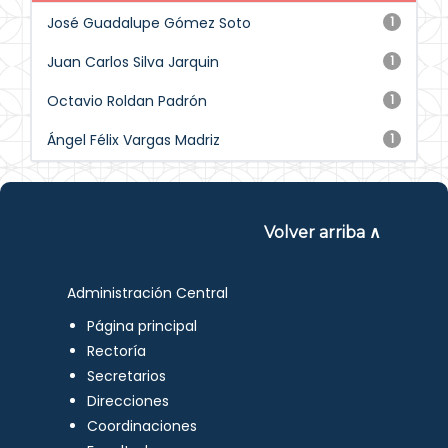
José Guadalupe Gómez Soto
1
Juan Carlos Silva Jarquin
1
Octavio Roldan Padrón
1
Ángel Félix Vargas Madriz
1
Volver arriba ∧
Administración Central
Página principal
Rectoría
Secretarios
Direcciones
Coordinaciones