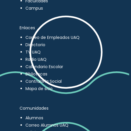
Facultades
Campus
Enlaces
Correo de Empleados UAQ
Directorio
TV UAQ
Radio UAQ
Calendario Escolar
Bibliotecas
Contraloría Social
Mapa de sitio
Comunidades
Alumnos
Correo Alumnos UAQ