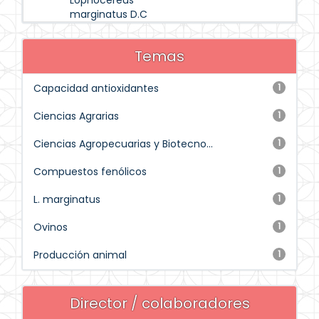
Lophocereus
marginatus D.C
Temas
Capacidad antioxidantes
1
Ciencias Agrarias
1
Ciencias Agropecuarias y Biotecno...
1
Compuestos fenólicos
1
L. marginatus
1
Ovinos
1
Producción animal
1
Director / colaboradores