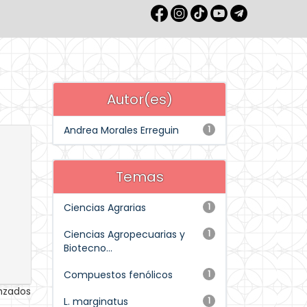
Autor(es)
Andrea Morales Erreguin
1
Temas
Ciencias Agrarias
1
Ciencias Agropecuarias y
1
Biotecno...
Compuestos fenólicos
1
anzados
L. marginatus
1