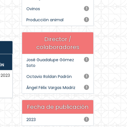
Ovinos
1
Producción animal
1
Director /
colaboradores
José Guadalupe Gómez
1
ÓN
Soto
-2023
Octavio Roldan Padrón
1
Ángel Félix Vargas Madriz
1
Fecha de publicación
2023
1