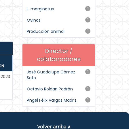
L. marginatus
1
Ovinos
1
Producción animal
1
Director /
colaboradores
ÓN
José Guadalupe Gómez
1
-2023
Soto
Octavio Roldan Padrón
1
Ángel Félix Vargas Madriz
1
Volver arriba ∧