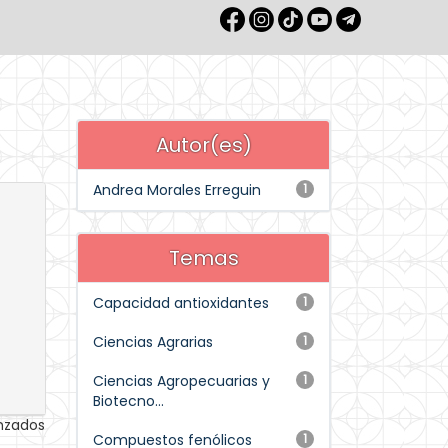
Autor(es)
Andrea Morales Erreguin
1
Temas
Capacidad antioxidantes
1
Ciencias Agrarias
1
Ciencias Agropecuarias y
1
Biotecno...
anzados
Compuestos fenólicos
1