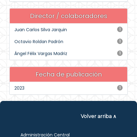
Director / colaboradores
Juan Carlos Silva Jarquin
1
Octavio Roldan Padrón
1
Ángel Félix Vargas Madriz
1
Fecha de publicación
2023
1
Volver arriba ∧
Administración Central