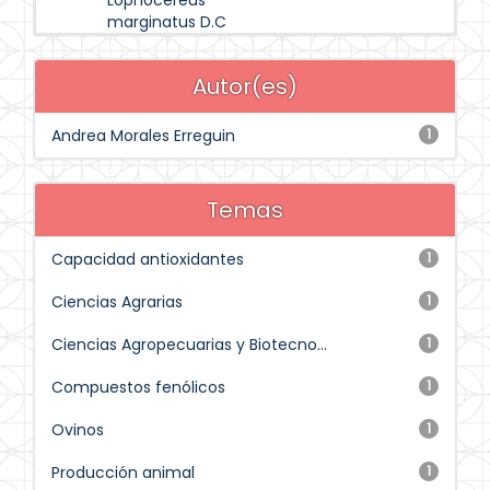
Lophocereus
marginatus D.C
Autor(es)
Andrea Morales Erreguin
1
Temas
Capacidad antioxidantes
1
Ciencias Agrarias
1
Ciencias Agropecuarias y Biotecno...
1
Compuestos fenólicos
1
Ovinos
1
Producción animal
1