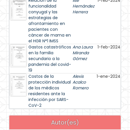
Relación de la
Ilse
1-feb-2024
funcionalidad
Hernández
conyugal y las
Herrera
estrategias de
afrontamiento en
pacientes con
cáncer de mama en
el HGR N°1 IMSS
Gastos catastróficos
Ana Laura
1-feb-2024
en la familia
Miranda
secundario a la
Gómez
pandemia del covid-
19
Costos de la
Alexis
1-ene-2024
protección individual
Acalco
de los médicos
Romero
residentes ante la
infección por SARS-
CoV-2
Autor(es)