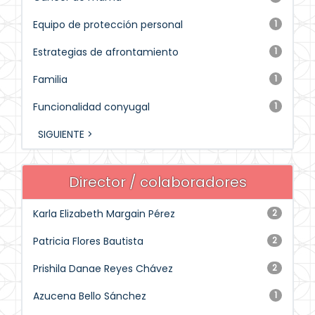
Equipo de protección personal
1
Estrategias de afrontamiento
1
Familia
1
Funcionalidad conyugal
1
SIGUIENTE >
Director / colaboradores
Karla Elizabeth Margain Pérez
2
Patricia Flores Bautista
2
Prishila Danae Reyes Chávez
2
Azucena Bello Sánchez
1