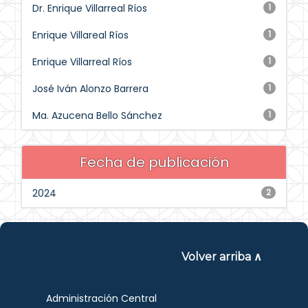
Dr. Enrique Villarreal Ríos
1
Enrique Villareal Ríos
1
Enrique Villarreal Ríos
1
José Iván Alonzo Barrera
1
Ma. Azucena Bello Sánchez
1
Fecha de publicación
2024
2
Volver arriba ∧
Administración Central