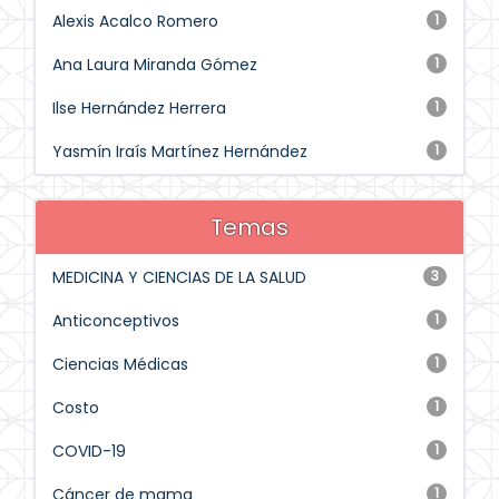
Alexis Acalco Romero
1
Ana Laura Miranda Gómez
1
Ilse Hernández Herrera
1
Yasmín Iraís Martínez Hernández
1
Temas
MEDICINA Y CIENCIAS DE LA SALUD
3
Anticonceptivos
1
Ciencias Médicas
1
Costo
1
COVID-19
1
Cáncer de mama
1