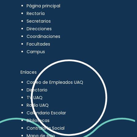
Página principal
Rectoría
Secretarios
Direcciones
Coordinaciones
Facultades
Campus
Enlaces
Correo de Empleados UAQ
Directorio
TV UAQ
Radio UAQ
Calendario Escolar
Bibliotecas
Contraloría Social
Mapa de sitio