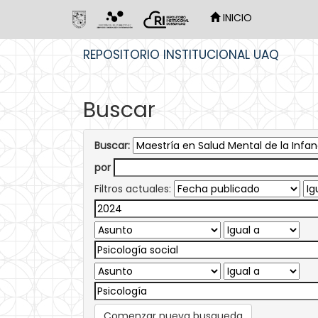
INICIO
Skip
REPOSITORIO INSTITUCIONAL UAQ
navigation
Buscar
Buscar:
por
Filtros actuales:
Comenzar nueva busqueda