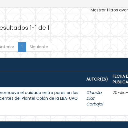
Mostrar filtros av
esultados 1-1 de 1.
Anterior
1
Siguiente
FECHA 
AUTOR(ES)
PUBLIC
promueve el cuidado entre pares en las
Claudia
20-dic
scentes del Plantel Colón de la EBA-UAQ
Díaz
Carbajal