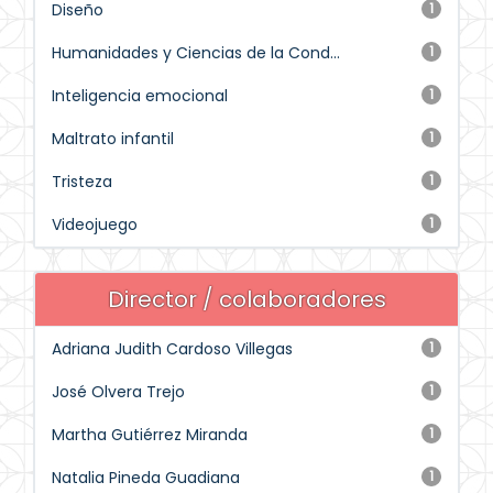
Diseño
1
Humanidades y Ciencias de la Cond...
1
Inteligencia emocional
1
Maltrato infantil
1
Tristeza
1
Videojuego
1
Director / colaboradores
Adriana Judith Cardoso Villegas
1
José Olvera Trejo
1
Martha Gutiérrez Miranda
1
Natalia Pineda Guadiana
1