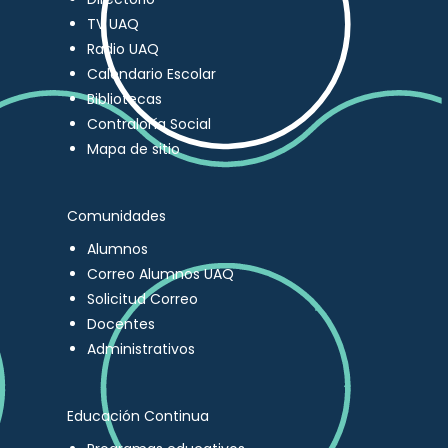
TV UAQ
Radio UAQ
Calendario Escolar
Bibliotecas
Contraloría Social
Mapa de sitio
Comunidades
Alumnos
Correo Alumnos UAQ
Solicitud Correo
Docentes
Administrativos
Educación Continua