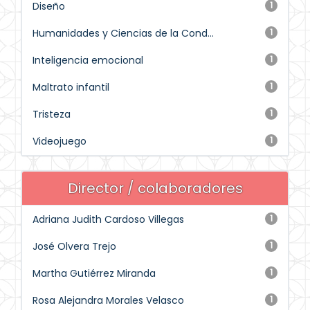
Diseño
1
Humanidades y Ciencias de la Cond...
1
Inteligencia emocional
1
Maltrato infantil
1
Tristeza
1
Videojuego
1
Director / colaboradores
Adriana Judith Cardoso Villegas
1
José Olvera Trejo
1
Martha Gutiérrez Miranda
1
Rosa Alejandra Morales Velasco
1