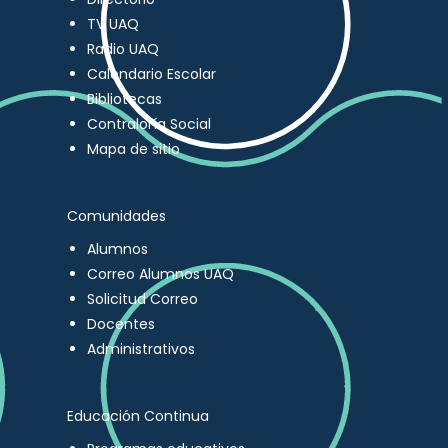
TV UAQ
Radio UAQ
Calendario Escolar
Bibliotecas
Contraloría Social
Mapa de sitio
Comunidades
Alumnos
Correo Alumnos UAQ
Solicitud Correo
Docentes
Administrativos
Educación Continua