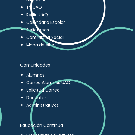
TV UAQ
Radio UAQ
Calendario Escolar
Bibliotecas
Contraloría Social
Mapa de sitio
Comunidades
Alumnos
Correo Alumnos UAQ
Solicitud Correo
Docentes
Administrativos
Educación Continua