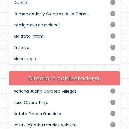
Diseño
1
Humanidades y Ciencias de la Cond...
1
Inteligencia emocional
1
Maltrato infantil
1
Tristeza
1
Videojuego
1
Director / colaboradores
Adriana Judith Cardoso Villegas
1
José Olvera Trejo
1
Natalia Pineda Guadiana
1
Rosa Alejandra Morales Velasco
1