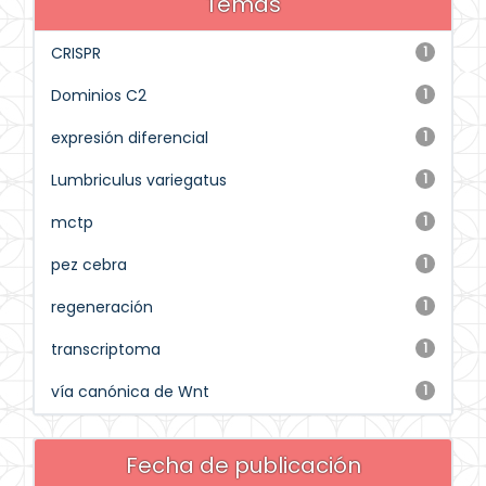
Temas
CRISPR
1
Dominios C2
1
expresión diferencial
1
Lumbriculus variegatus
1
mctp
1
pez cebra
1
regeneración
1
transcriptoma
1
vía canónica de Wnt
1
Fecha de publicación