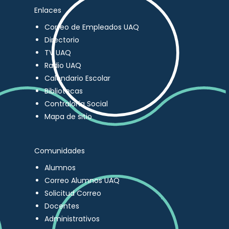
Enlaces
Correo de Empleados UAQ
Directorio
TV UAQ
Radio UAQ
Calendario Escolar
Bibliotecas
Contraloría Social
Mapa de sitio
Comunidades
Alumnos
Correo Alumnos UAQ
Solicitud Correo
Docentes
Administrativos