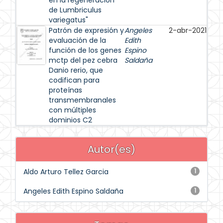
en la regeneración
de Lumbriculus
variegatus"
Patrón de expresión y
Angeles
2-abr-2021
evaluación de la
Edith
función de los genes
Espino
mctp del pez cebra
Saldaña
Danio rerio, que
codifican para
proteínas
transmembranales
con múltiples
dominios C2
Autor(es)
Aldo Arturo Tellez Garcia
1
Angeles Edith Espino Saldaña
1