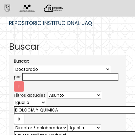
Skip
REPOSITORIO INSTITUCIONAL UAQ
navigation
Buscar
Buscar:
por
Filtros actuales: