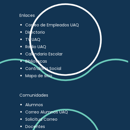
Enlaces
Correo de Empleados UAQ
Directorio
TV UAQ
Radio UAQ
Calendario Escolar
Bibliotecas
Contraloría Social
Mapa de sitio
Comunidades
Alumnos
Correo Alumnos UAQ
Solicitud Correo
Docentes