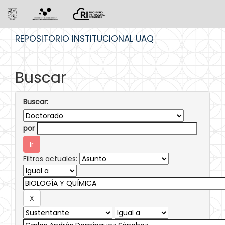
Skip
REPOSITORIO INSTITUCIONAL UAQ
navigation
Buscar
Buscar:
por
Filtros actuales: