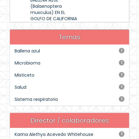
BALLENA AZUL
(Balaenoptera
musculus) EN EL
GOLFO DE CALIFORNIA
Temas
Ballena azul
1
Microbioma
1
Misticeto
1
Salud
1
Sistema respiratorio
1
Director / colaboradores
Karina Alethya Acevedo Whitehouse
1