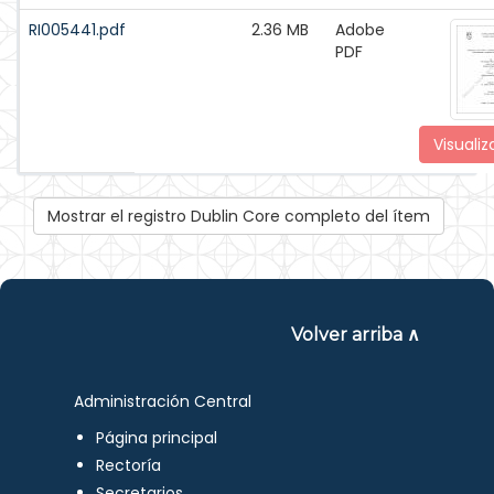
RI005441.pdf
2.36 MB
Adobe
PDF
Visualiz
Mostrar el registro Dublin Core completo del ítem
Volver arriba ∧
Administración Central
Página principal
Rectoría
Secretarios