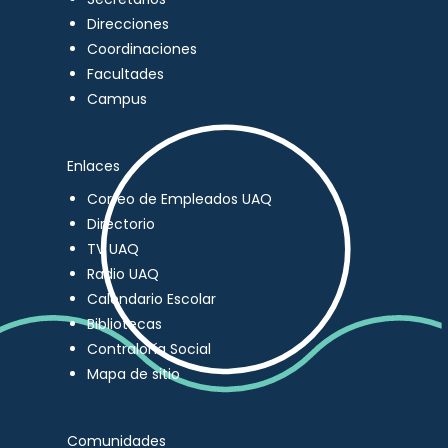
Direcciones
Coordinaciones
Facultades
Campus
Enlaces
Correo de Empleados UAQ
Directorio
TV UAQ
Radio UAQ
Calendario Escolar
Bibliotecas
Contraloría Social
Mapa de sitio
Comunidades