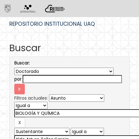
Skip
REPOSITORIO INSTITUCIONAL UAQ
navigation
Buscar
Buscar:
por
Filtros actuales: