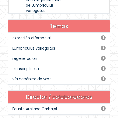
en la regeneración
de Lumbriculus
variegatus"
Temas
expresión diferencial
1
Lumbriculus variegatus
1
regeneración
1
transcriptoma
1
vía canónica de Wnt
1
Director / colaboradores
Fausto Arellano Carbajal
1