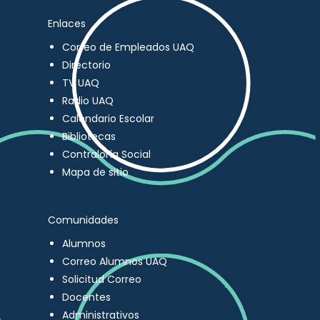
Enlaces
Correo de Empleados UAQ
Directorio
TV UAQ
Radio UAQ
Calendario Escolar
Bibliotecas
Contraloría Social
Mapa de sitio
Comunidades
Alumnos
Correo Alumnos UAQ
Solicitud Correo
Docentes
Administrativos