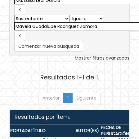
Comenzar nueva busqueda
Mostrar filtros avanzados
Resultados 1-1 de 1.
Anterior
1
Siguiente
Resultados por ítem:
FECHA DE
PORTADA
TÍTULO
AUTOR(ES)
PUBLICACIÓN