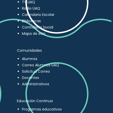
TV UAQ
Radio UAQ
Calendario Escolar
Bibliotecas
Contraloría Social
Mapa de sitio
Comunidades
Alumnos
Correo Alumnos UAQ
Solicitud Correo
Docentes
Administrativos
Educación Continua
Programas educativos