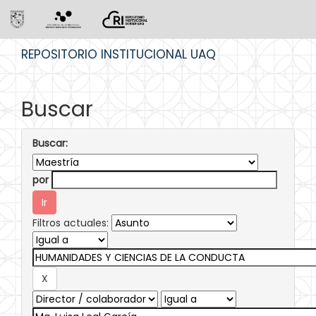
Skip
REPOSITORIO INSTITUCIONAL UAQ
navigation
Buscar
Buscar:
por
Filtros actuales: