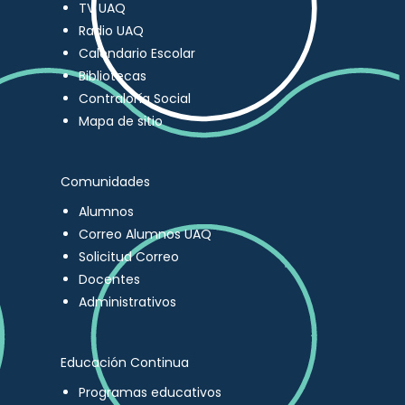
TV UAQ
Radio UAQ
Calendario Escolar
Bibliotecas
Contraloría Social
Mapa de sitio
Comunidades
Alumnos
Correo Alumnos UAQ
Solicitud Correo
Docentes
Administrativos
Educación Continua
Programas educativos