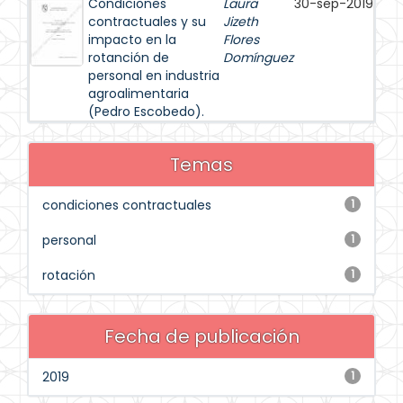
Condiciones
Laura
30-sep-2019
contractuales y su
Jizeth
impacto en la
Flores
rotanción de
Domínguez
personal en industria
agroalimentaria
(Pedro Escobedo).
Temas
condiciones contractuales
1
personal
1
rotación
1
Fecha de publicación
2019
1