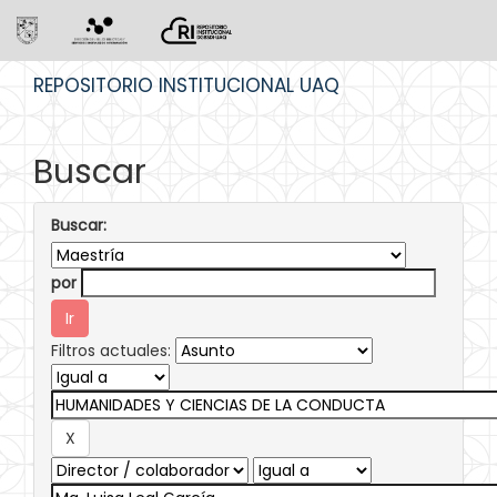
Skip
REPOSITORIO INSTITUCIONAL UAQ
navigation
Buscar
Buscar:
por
Filtros actuales: