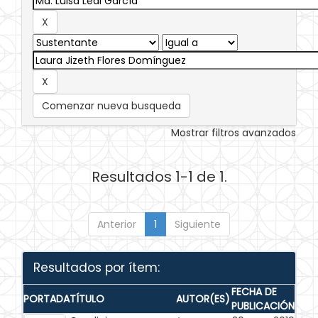
Comenzar nueva busqueda
Mostrar filtros avanzados
Resultados 1-1 de 1.
Anterior
1
Siguiente
Resultados por ítem:
FECHA DE
PORTADA
TÍTULO
AUTOR(ES)
PUBLICACIÓN