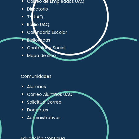
Correo de Empleados UAQ
Directorio
TV UAQ
Radio UAQ
Calendario Escolar
Bibliotecas
Contraloría Social
Mapa de sitio
Comunidades
Alumnos
Correo Alumnos UAQ
Solicitud Correo
Docentes
Administrativos
Educación Continua