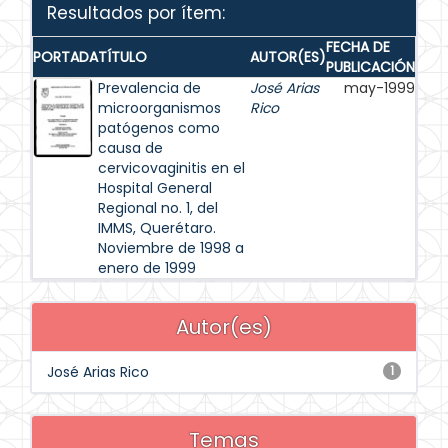
Resultados por ítem:
FECHA DE
PORTADA
TÍTULO
AUTOR(ES)
PUBLICACIÓN
Prevalencia de
José Arias
may-1999
microorganismos
Rico
patógenos como
causa de
cervicovaginitis en el
Hospital General
Regional no. 1, del
IMMS, Querétaro.
Noviembre de 1998 a
enero de 1999
Autor(es)
José Arias Rico
1
Temas