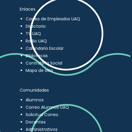
Enlaces
Correo de Empleados UAQ
Directorio
TV UAQ
Radio UAQ
Calendario Escolar
Bibliotecas
Contraloría Social
Mapa de sitio
Comunidades
Alumnos
Correo Alumnos UAQ
Solicitud Correo
Docentes
Administrativos