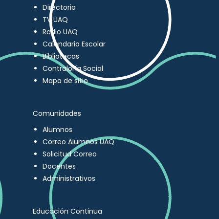
Directorio
TV UAQ
Radio UAQ
Calendario Escolar
Bibliotecas
Contraloría Social
Mapa de sitio
Comunidades
Alumnos
Correo Alumnos UAQ
Solicitud Correo
Docentes
Administrativos
Educación Continua