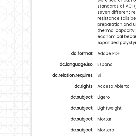
were searched. Fo
standards of ACI 
seven different r
resistance falls b
preparation and us
thermal capacity g
economical becau
expanded polystyr
dc.format
Adobe PDF
dc.language.iso
Español
dc.relation.requires
Si
dc.rights
Acceso Abierto
dc.subject
Ligero
dc.subject
Lightweight
dc.subject
Mortar
dc.subject
Mortero