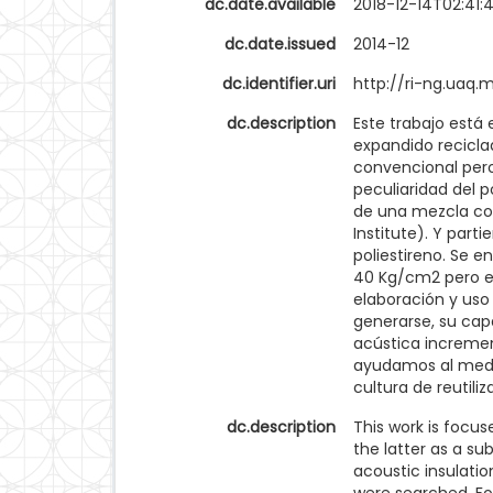
dc.date.available
2018-12-14T02:41:
dc.date.issued
2014-12
dc.identifier.uri
http://ri-ng.uaq
dc.description
Este trabajo está
expandido recicla
convencional pero
peculiaridad del p
de una mezcla co
Institute). Y part
poliestireno. Se e
40 Kg/cm2 pero el
elaboración y uso
generarse, su cap
acústica incremen
ayudamos al medio
cultura de reutiliza
dc.description
This work is focu
the latter as a su
acoustic insulatio