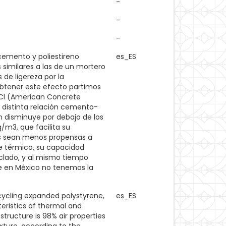
-
-
-
cemento y poliestireno
es_ES
 similares a las de un mortero
de ligereza por la
 obtener este efecto partimos
ACI (American Concrete
n distinta relación cemento-
ón disminuye por debajo de los
/m3, que facilita su
tas sean menos propensas a
te térmico, su capacidad
clado, y al mismo tiempo
e en México no tenemos la
cycling expanded polystyrene,
es_ES
teristics of thermal and
structure is 98% air properties