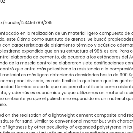
40Z
.mx/handle/123456789/385
 enfocado en la realización de un material ligero compuesto de 
do, este último como sustituto de arenas. Se buscó propiedades
 con características de aislamiento térmico y acústico además 
oliestireno expandido que en su estructura el 98% es aire. Para
ntrol elaborada de cemento, de acuerdo a los estándares del 
iendo de la mezcla control se elaboraron siete dosificaciones co
ncontró que entre más poliestireno la resistencia a la compresi
 material es más ligero obteniendo densidades hasta de 900 Kg
 como panel divisorio, es más flexible lo que hace que las grie
acidad térmica crece lo que nos permite utilizarlo como aislan
ta, y además es económico ya que utilizamos un material reci
 ambiente ya que el poliestireno expandido es un material qu
rlo.
sed on the realization of a lightweight cement composite and re
bstitute for sand. Similar to conventional mortar but with charac
n of lightness by other peculiarity of expanded polystyrene in its 