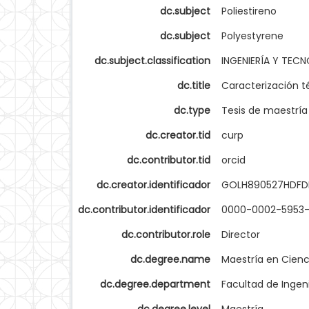
dc.subject
Poliestireno
dc.subject
Polyestyrene
dc.subject.classification
INGENIERÍA Y TEC
dc.title
Caracterización t
dc.type
Tesis de maestría
dc.creator.tid
curp
dc.contributor.tid
orcid
dc.creator.identificador
GOLH890527HDFD
dc.contributor.identificador
0000-0002-5953
dc.contributor.role
Director
dc.degree.name
Maestría en Cienc
dc.degree.department
Facultad de Ingen