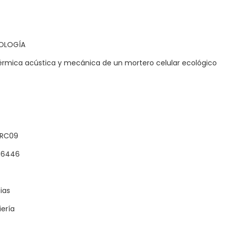
NOLOGÍA
érmica acústica y mecánica de un mortero celular ecológico
RC09
-6446
ias
iería