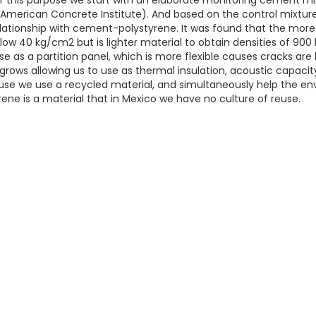
r this purpose we start with an elaborate monitoring cement mi
(American Concrete Institute). And based on the control mixtu
elationship with cement-polystyrene. It was found that the mor
elow 40 kg/cm2 but is lighter material to obtain densities of 900 
e as a partition panel, which is more flexible causes cracks are l
rows allowing us to use as thermal insulation, acoustic capacity 
se we use a recycled material, and simultaneously help the e
ene is a material that in Mexico we have no culture of reuse.