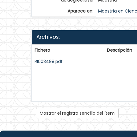
dc.degree.level
Maestría
Aparece en:
Maestría en Cienc
Archivos:
Fichero
Descripción
RI003498.pdf
Mostrar el registro sencillo del ítem