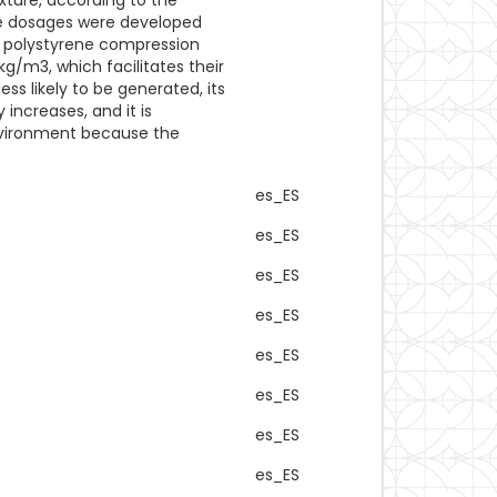
xture, according to the
re dosages were developed
e polystyrene compression
kg/m3, which facilitates their
ess likely to be generated, its
increases, and it is
nvironment because the
es_ES
es_ES
es_ES
es_ES
es_ES
es_ES
es_ES
es_ES