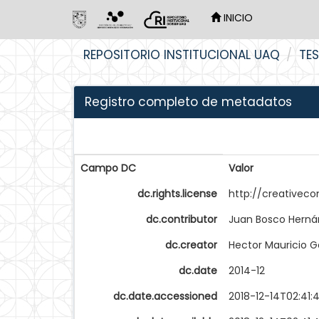
INICIO
Skip
REPOSITORIO INSTITUCIONAL UAQ
TES
navigation
Registro completo de metadatos
Campo DC
Valor
dc.rights.license
http://creativec
dc.contributor
Juan Bosco Herná
dc.creator
Hector Mauricio G
dc.date
2014-12
dc.date.accessioned
2018-12-14T02:41: