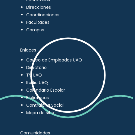
Direcciones
Coordinaciones
Facultades
Campus
Enlaces
Correo de Empleados UAQ
Directorio
TV UAQ
Radio UAQ
Calendario Escolar
Bibliotecas
Contraloría Social
Mapa de sitio
Comunidades