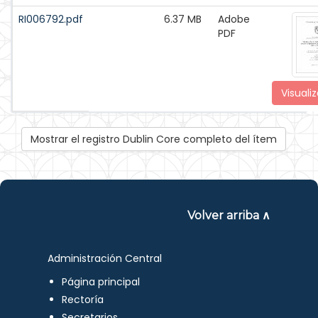
RI006792.pdf
6.37 MB
Adobe
PDF
Visualiz
Mostrar el registro Dublin Core completo del ítem
Volver arriba ∧
Administración Central
Página principal
Rectoría
Secretarios