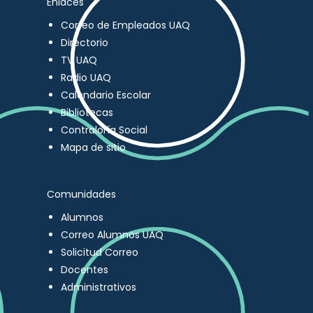
Enlaces
Correo de Empleados UAQ
Directorio
TV UAQ
Radio UAQ
Calendario Escolar
Bibliotecas
Contraloría Social
Mapa de sitio
Comunidades
Alumnos
Correo Alumnos UAQ
Solicitud Correo
Docentes
Administrativos