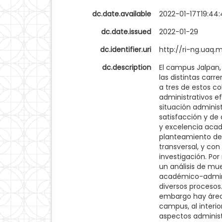
dc.date.available
2022-01-17T19:44:
dc.date.issued
2022-01-29
dc.identifier.uri
http://ri-ng.uaq
dc.description
El campus Jalpan,
las distintas carr
a tres de estos c
administrativos ef
situación adminis
satisfacción y de
y excelencia acad
planteamiento del
transversal, y con
investigación. Po
un análisis de mu
académico-adminis
diversos procesos
embargo hay área
campus, al interi
aspectos administ