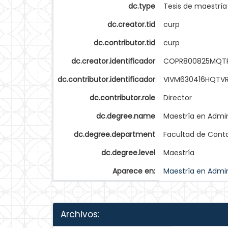
dc.type
Tesis de maestría
dc.creator.tid
curp
dc.contributor.tid
curp
dc.creator.identificador
COPR800825MQTR
dc.contributor.identificador
VIVM630416HQTV
dc.contributor.role
Director
dc.degree.name
Maestría en Admin
dc.degree.department
Facultad de Conta
dc.degree.level
Maestría
Aparece en:
Maestría en Admin
Archivos: