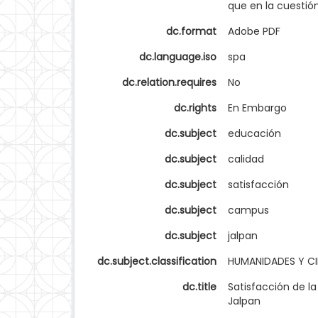
que en la cuestió
dc.format
Adobe PDF
dc.language.iso
spa
dc.relation.requires
No
dc.rights
En Embargo
dc.subject
educación
dc.subject
calidad
dc.subject
satisfacción
dc.subject
campus
dc.subject
jalpan
dc.subject.classification
HUMANIDADES Y C
dc.title
Satisfacción de l
Jalpan