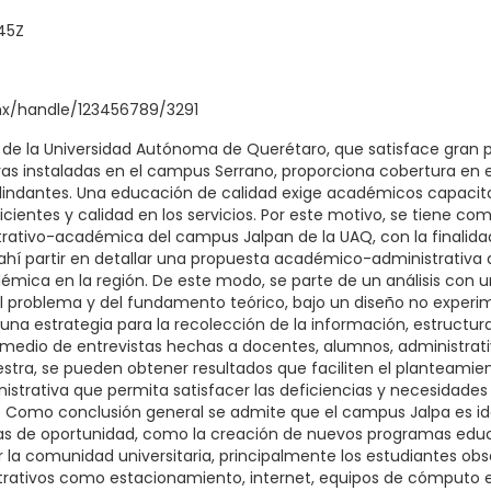
45Z
.mx/handle/123456789/3291
 de la Universidad Autónoma de Querétaro, que satisface gran 
eras instaladas en el campus Serrano, proporciona cobertura en el
olindantes. Una educación de calidad exige académicos capacita
icientes y calidad en los servicios. Por este motivo, se tiene como
trativo-académica del campus Jalpan de la UAQ, con la finalida
 ahí partir en detallar una propuesta académico-administrativa
émica en la región. De este modo, se parte de un análisis con u
 problema y del fundamento teórico, bajo un diseño no experime
 una estrategia para la recolección de la información, estructur
r medio de entrevistas hechas a docentes, alumnos, administrati
estra, se pueden obtener resultados que faciliten el planteamie
trativa que permita satisfacer las deficiencias y necesidades p
. Como conclusión general se admite que el campus Jalpa es ide
s de oportunidad, como la creación de nuevos programas educa
or la comunidad universitaria, principalmente los estudiantes ob
rativos como estacionamiento, internet, equipos de cómputo e