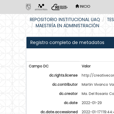
INICIO
Skip
REPOSITORIO INSTITUCIONAL UAQ
TES
navigation
MAESTRÍA EN ADMINISTRACIÓN
Registro completo de metadatos
Campo DC
Valor
dc.rights.license
http://creativec
dc.contributor
Martin Vivanco Va
dc.creator
Ma. Del Rosario Co
dc.date
2022-01-29
dc.date.accessioned
2022-01-17T19:44: