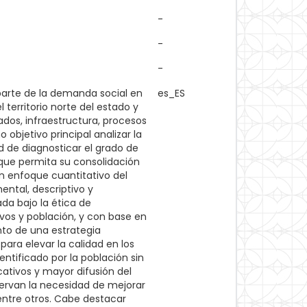
-
-
-
parte de la demanda social en
es_ES
 territorio norte del estado y
dos, infraestructura, procesos
 objetivo principal analizar la
d de diagnosticar el grado de
 que permita su consolidación
n enfoque cuantitativo del
ntal, descriptivo y
ada bajo la ética de
vos y población, y con base en
nto de una estrategia
ara elevar la calidad en los
ntificado por la población sin
tivos y mayor difusión del
servan la necesidad de mejorar
ntre otros. Cabe destacar