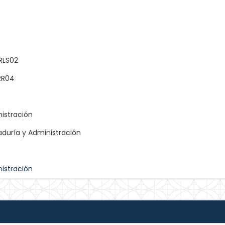
LS02
RR04
istración
duría y Administración
istración