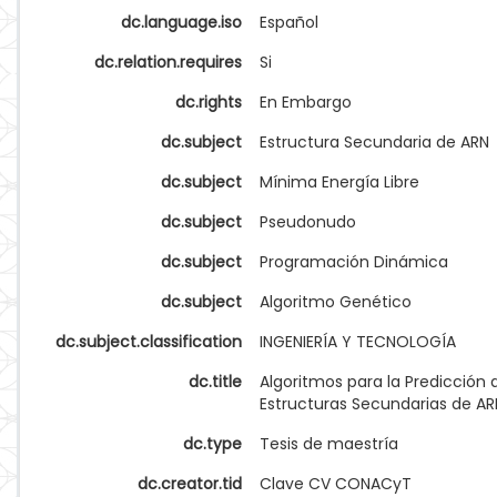
dc.language.iso
Español
dc.relation.requires
Si
dc.rights
En Embargo
dc.subject
Estructura Secundaria de ARN
dc.subject
Mínima Energía Libre
dc.subject
Pseudonudo
dc.subject
Programación Dinámica
dc.subject
Algoritmo Genético
dc.subject.classification
INGENIERÍA Y TECNOLOGÍA
dc.title
Algoritmos para la Predicción 
Estructuras Secundarias de AR
dc.type
Tesis de maestría
dc.creator.tid
Clave CV CONACyT