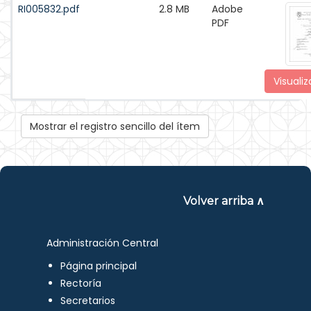
RI005832.pdf
2.8 MB
Adobe
PDF
Visualiz
Mostrar el registro sencillo del ítem
Volver arriba ∧
Administración Central
Página principal
Rectoría
Secretarios