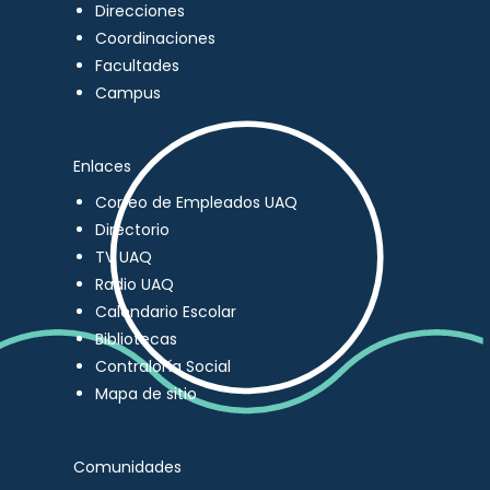
Direcciones
Coordinaciones
Facultades
Campus
Enlaces
Correo de Empleados UAQ
Directorio
TV UAQ
Radio UAQ
Calendario Escolar
Bibliotecas
Contraloría Social
Mapa de sitio
Comunidades