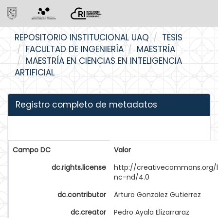
Skip
REPOSITORIO INSTITUCIONAL UAQ
TESIS
navigation
FACULTAD DE INGENIERÍA
MAESTRÍA
MAESTRÍA EN CIENCIAS EN INTELIGENCIA
ARTIFICIAL
Registro completo de metadatos
Campo DC
Valor
dc.rights.license
http://creativecommons.org/
nc-nd/4.0
dc.contributor
Arturo Gonzalez Gutierrez
dc.creator
Pedro Ayala Elizarraraz