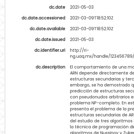
dc.date
2021-05-03
dc.date.accessioned
2021-03-09T18:52:10Z
dc.date.available
2021-03-09T18:52:10Z
dc.date.issued
2021-05-03
dc.identifier.uri
http://ri-
ng.uaq.mx/handle/123456789
dc.description
El comportamiento de una mo
ARN depende directamente de
estructuras secundarias y terci
embargo, se ha demostrado q
predicción de estructuras sec
con pseudonudos arbitrarios e
problema NP-completo. En esta
presenta el problema de la pr
estructuras secundarias de AR
del estudio de tres algoritmo
la técnica de programación di
algoritmos de Nussinov y Zuke