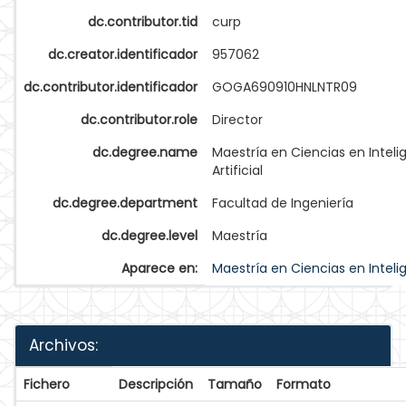
dc.contributor.tid
curp
dc.creator.identificador
957062
dc.contributor.identificador
GOGA690910HNLNTR09
dc.contributor.role
Director
dc.degree.name
Maestría en Ciencias en Inteli
Artificial
dc.degree.department
Facultad de Ingeniería
dc.degree.level
Maestría
Aparece en:
Maestría en Ciencias en Intelige
Archivos:
Fichero
Descripción
Tamaño
Formato