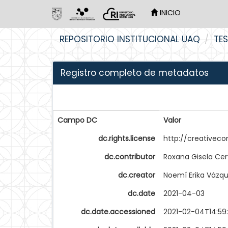
INICIO
Skip
REPOSITORIO INSTITUCIONAL UAQ
TES
navigation
Registro completo de metadatos
Campo DC
Valor
dc.rights.license
http://creativec
dc.contributor
Roxana Gisela Ce
dc.creator
Noemí Erika Vázq
dc.date
2021-04-03
dc.date.accessioned
2021-02-04T14:59