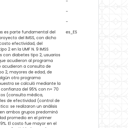
-
-
-
as es parte fundamental del
es_ES
 proyecto del IMSS, con dicho
costo efectividad, del
po 2 en la UMF N. 9 IMSS
 con diabetes tipo 2, usuarios
, que acudieron al programa
ue acudieron a consulta de
ipo 2, mayores de edad, de
 algún otro programa
muestra se calculó mediante la
e confianza del 95% con n= 70
tos (consulta médica,
bles de efectividad (control de
tico: se realizaron un análisis
es, en ambos grupos predominó
edad promedio en el primer
9%. El costo fue mayor en el