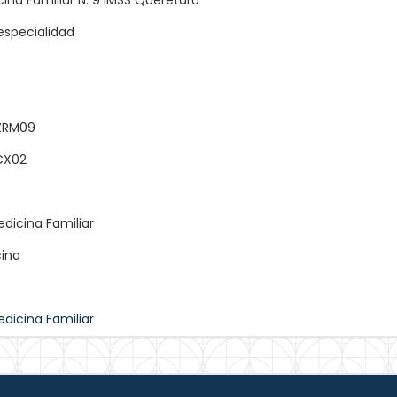
ina Familiar N. 9 IMSS Querétaro
especialidad
ZRM09
CX02
edicina Familiar
cina
edicina Familiar