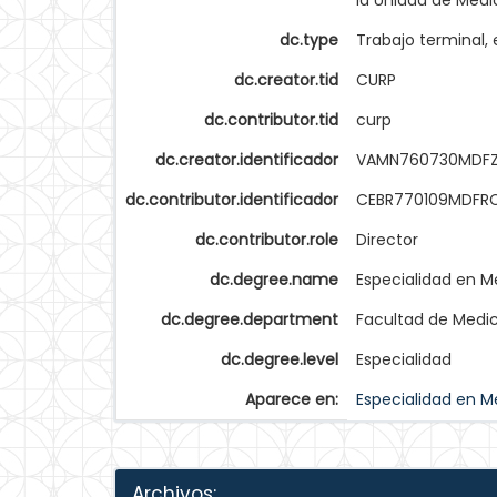
la Unidad de Medic
dc.type
Trabajo terminal, 
dc.creator.tid
CURP
dc.contributor.tid
curp
dc.creator.identificador
VAMN760730MDF
dc.contributor.identificador
CEBR770109MDFR
dc.contributor.role
Director
dc.degree.name
Especialidad en M
dc.degree.department
Facultad de Medi
dc.degree.level
Especialidad
Aparece en:
Especialidad en M
Archivos: