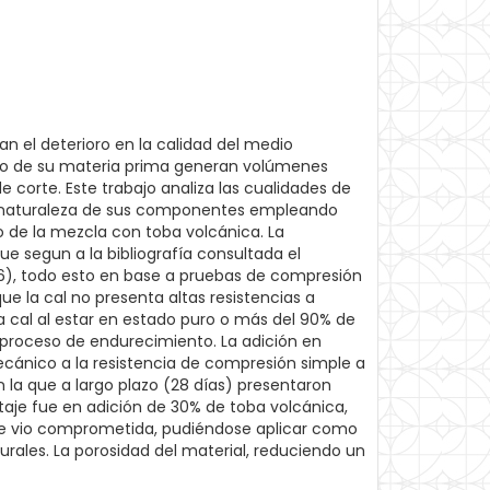
n el deterioro en la calidad del medio
lado de su materia prima generan volúmenes
 corte. Este trabajo analiza las cualidades de
n la naturaleza de sus componentes empleando
 de la mezcla con toba volcánica. La
ue segun a la bibliografía consultada el
016), todo esto en base a pruebas de compresión
 la cal no presenta altas resistencias a
 cal al estar en estado puro o más del 90% de
proceso de endurecimiento. La adición en
cánico a la resistencia de compresión simple a
n la que a largo plazo (28 días) presentaron
taje fue en adición de 30% de toba volcánica,
 se vio comprometida, pudiéndose aplicar como
ales. La porosidad del material, reduciendo un