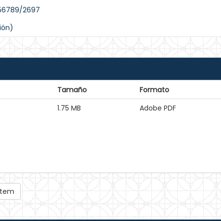
456789/2697
ión)
Tamaño
Formato
1.75 MB
Adobe PDF
 ítem