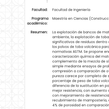
:
Facultad:
Facultad de Ingeniería
Programa
Maestría en Ciencias (Construcc
académico:
Resumen:
La explotación de bancos de mate
ambiente, la explotación de toba
significativos de residuos dentr
los polvos de toba volcánica par
normativas ASTM. Se propone enr
caracterización química del mater
complemento de la mezcla de síli
simple mediante ensayos de prob
compresión a comparación de otr
pureza carece por completo de s
porcentaje de peso de toba volc
diferencia de la sustitución en p
mejor resistencia, con aumento d
con mejoramiento de resistencia
recubrimiento de mampostería, a
4% de porosidad en comparación 