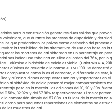
ión)
riales para la construcción genera residuos sólidos que provoca
s volcánicas, que durante los procesos de disposición y detal
o de los que predominan los polvos como deshecho del proceso de
a revisar la factibilidad de las alternativas de uso con base e
iquecer los morteros de cal hidratada en un porcentaje en peso
ial nos indica una toba rica en sílice del orden del 76%, por lo q
ce - alúmina e hidróxido de calcio es viable. (Galetakis & A, 2
etas cúbicas de acuerdo a la norma ASTM C109. Se demostró que
os compuestos como lo es el cemento, a diferencia de éste, la
ílice y alúmina, dichos compuestos son muy importantes en el 
ánico al hidróxido de calcio presentó mejor comportamiento me
orcentaje peso en la mezcla. Las adiciones del 10, 20 y 30% fuero
el 11.58%, 32.92% y del 57.88% respectivamente. El mejor porcen
 a la compresión simple del 57.88%. La fluidez de la mezcla no
sí como para pequeñas reparaciones de elementos no estructur
de las muestras de cal.