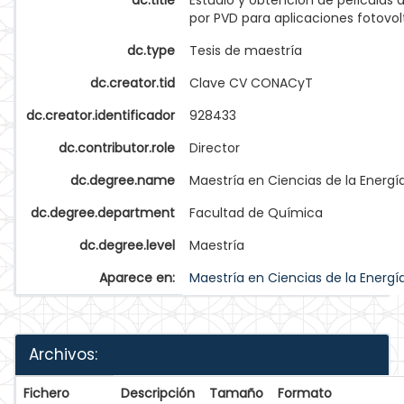
dc.title
Estudio y obtención de películas 
por PVD para aplicaciones fotovol
dc.type
Tesis de maestría
dc.creator.tid
Clave CV CONACyT
dc.creator.identificador
928433
dc.contributor.role
Director
dc.degree.name
Maestría en Ciencias de la Energí
dc.degree.department
Facultad de Química
dc.degree.level
Maestría
Aparece en:
Maestría en Ciencias de la Energí
Archivos:
Fichero
Descripción
Tamaño
Formato