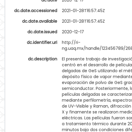
dc.date
2020-12-17
dc.date.accessioned
2021-01-28T16:57:45Z
dc.date.available
2021-01-28T16:57:45Z
dc.date.issued
2020-12-17
dc.identifier.uri
http://ri-
ng.uaq.mx/handle/123456789/26
dc.description
El presente trabajo de investigaci
centró en el desarrollo de películ
delgadas de GeS utilizando el mé
depósito físico de vapor mediante
evaporación de polvo de GeS gra
semiconductor. Posteriormente, l
películas delgadas se caracteriza
mediante perfilometría, espectro
de UV-Visible y Raman, difracción
X y finamente se realizaron medi
eléctricas. Las películas fueron s
a tratamiento térmico durante 2
minutos bajo dos condiciones dif