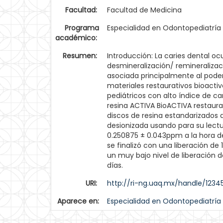
Facultad:
Facultad de Medicina
Programa
Especialidad en Odontopediatría
académico:
Resumen:
Introducción: La caries dental o
desmineralización/ remineralizac
asociada principalmente al poder
materiales restaurativos bioacti
pediátricos con alto índice de car
resina ACTIVA BioACTIVA restaurat
discos de resina estandarizados
desionizada usando para su lectura
0.250875 ± 0.043ppm a la hora d
se finalizó con una liberación de
un muy bajo nivel de liberación 
días.
URI:
http://ri-ng.uaq.mx/handle/1234
Aparece en:
Especialidad en Odontopediatría