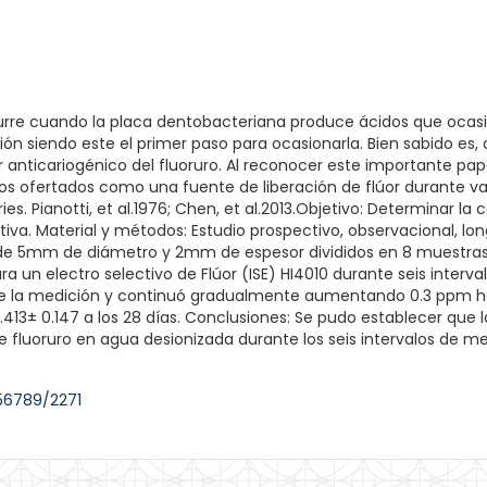
curre cuando la placa dentobacteriana produce ácidos que ocasi
ión siendo este el primer paso para ocasionarla. Bien sabido es
 anticariogénico del fluoruro. Al reconocer este importante pap
vos ofertados como una fuente de liberación de flúor durante va
ies. Pianotti, et al.1976; Chen, et al.2013.Objetivo: Determinar la
iva. Material y métodos: Estudio prospectivo, observacional, lo
 de 5mm de diámetro y 2mm de espesor divididos en 8 muestra
 un electro selectivo de Flúor (ISE) HI4010 durante seis interval
e la medición y continuó gradualmente aumentando 0.3 ppm hasta
 1.413± 0.147 a los 28 días. Conclusiones: Se pudo establecer que
de fluoruro en agua desionizada durante los seis intervalos de 
56789/2271