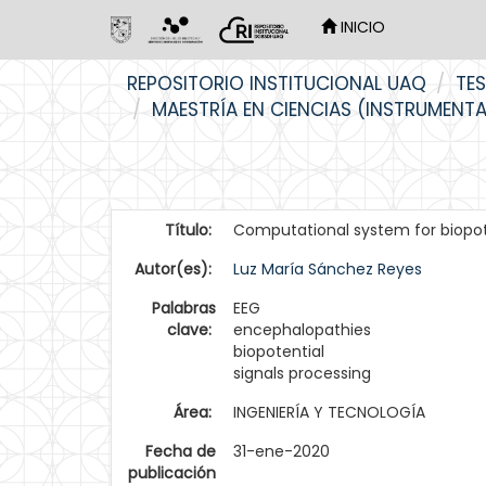
INICIO
Skip
REPOSITORIO INSTITUCIONAL UAQ
TES
navigation
MAESTRÍA EN CIENCIAS (INSTRUMENT
Título:
Computational system for biopot
Autor(es):
Luz María Sánchez Reyes
Palabras
EEG
clave:
encephalopathies
biopotential
signals processing
Área:
INGENIERÍA Y TECNOLOGÍA
Fecha de
31-ene-2020
publicación