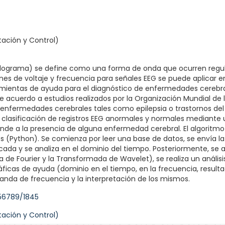
tación y Control)
alograma) se define como una forma de onda que ocurren regul
rones de voltaje y frecuencia para señales EEG se puede aplicar 
ramientas de ayuda para el diagnóstico de enfermedades cerebra
De acuerdo a estudios realizados por la Organización Mundial d
nfermedades cerebrales tales como epilepsia o trastornos del 
a clasificación de registros EEG anormales y normales mediante u
onde a la presencia de alguna enfermedad cerebral. El algoritm
 (Python). Se comienza por leer una base de datos, se envía l
cada y se analiza en el dominio del tiempo. Posteriormente, se ap
de Fourier y la Transformada de Wavelet), se realiza un análisi
ficas de ayuda (dominio en el tiempo, en la frecuencia, resultado
nda de frecuencia y la interpretación de los mismos.
456789/1845
tación y Control)