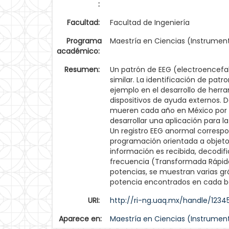
:
Facultad:
Facultad de Ingeniería
Programa
Maestría en Ciencias (Instrumen
académico:
Resumen:
Un patrón de EEG (electroencef
similar. La identificación de pat
ejemplo en el desarrollo de her
dispositivos de ayuda externos. 
mueren cada año en México por e
desarrollar una aplicación para l
Un registro EEG anormal corresp
programación orientada a objetos
información es recibida, decodifi
frecuencia (Transformada Rápida 
potencias, se muestran varias grá
potencia encontrados en cada ba
URI:
http://ri-ng.uaq.mx/handle/123
Aparece en:
Maestría en Ciencias (Instrumen