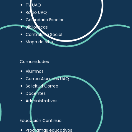
TV UAQ
Radio UAQ
Calendario Escolar
Bibliotecas
Contraloría Social
Mapa de sitio
Comunidades
Alumnos
Correo Alumnos UAQ
Solicitud Correo
Docentes
Administrativos
Educación Continua
Programas educativos