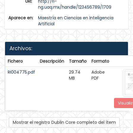
URI:
http://ri-
ng.uaq.mx/handle/123456789/1709
Aparece en:
Maestría en Ciencias en Inteligencia
Artificial
Archivos:
Fichero
Descripción
Tamaño
Formato
RI004775.pdf
29.74
Adobe
MB
PDF
Visualiz
Mostrar el registro Dublin Core completo del ítem