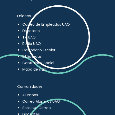
Enlaces
Correo de Empleados UAQ
Directorio
TV UAQ
Radio UAQ
Calendario Escolar
Bibliotecas
Contraloría Social
Mapa de sitio
Comunidades
Alumnos
Correo Alumnos UAQ
Solicitud Correo
Docentes