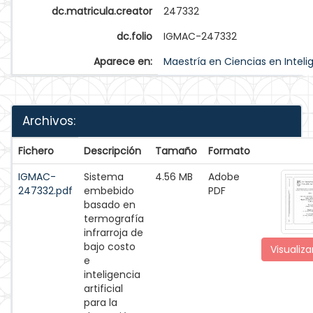
dc.matricula.creator
247332
dc.folio
IGMAC-247332
Aparece en:
Maestría en Ciencias en Intelige
Archivos:
Fichero
Descripción
Tamaño
Formato
IGMAC-
Sistema
4.56 MB
Adobe
247332.pdf
embebido
PDF
basado en
termografía
infrarroja de
bajo costo
Visualiza
e
inteligencia
artificial
para la