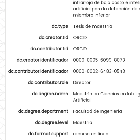
infrarroja de bajo costo e inte
artificial para la detección d
miembro inferior
dc.type
Tesis de maestría
dc.creator.tid
ORCID
dc.contributor.tid
ORCID
dc.creator.identificador
0009-0005-6099-8073
dc.contributor.identificador
0000-0002-6483-0543
dc.contributor.role
Director
dc.degree.name
Maestría en Ciencias en Inteli
Artificial
dc.degree.department
Facultad de Ingeniería
dc.degree.level
Maestría
dc.format.support
recurso en línea