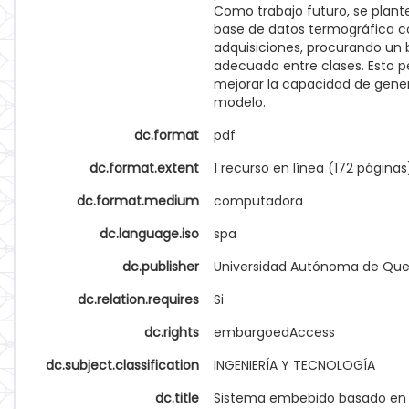
Como trabajo futuro, se plant
base de datos termográfica 
adquisiciones, procurando un
adecuado entre clases. Esto p
mejorar la capacidad de gener
modelo.
dc.format
pdf
dc.format.extent
1 recurso en línea (172 páginas
dc.format.medium
computadora
dc.language.iso
spa
dc.publisher
Universidad Autónoma de Que
dc.relation.requires
Si
dc.rights
embargoedAccess
dc.subject.classification
INGENIERÍA Y TECNOLOGÍA
dc.title
Sistema embebido basado en 