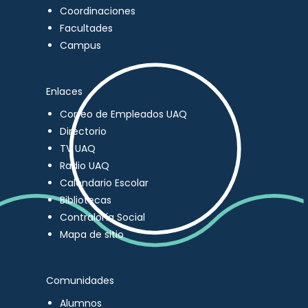
Coordinaciones
Facultades
Campus
Enlaces
Correo de Empleados UAQ
Directorio
TV UAQ
Radio UAQ
Calendario Escolar
Bibliotecas
Contraloría Social
Mapa de sitio
Comunidades
Alumnos