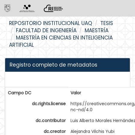
Skip
REPOSITORIO INSTITUCIONAL UAQ
TESIS
navigation
FACULTAD DE INGENIERÍA
MAESTRÍA
MAESTRÍA EN CIENCIAS EN INTELIGENCIA
ARTIFICIAL
Registro completo de metadatos
Campo DC
Valor
dc.rights.license
https://creativecommons.org
nc-nd/4.0
dc.contributor
Luis Alberto Morales Hernánde
dc.creator
Alejandra Vilchis Yubi