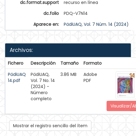
dc.format.support
recurso en línea
dc.folio
PDQ-V7N14
Aparece en:
PädiUAQ, Vol. 7 Núm. 14 (2024)
Archivos:
Fichero
Descripción
Tamaño
Formato
PädiUAQ
PädiUAQ,
3.86 MB
Adobe
14.pdf
Vol. 7 No. 14
PDF
(2024) -
Número
completo
Visualizar/Ab
Mostrar el registro sencillo del ítem