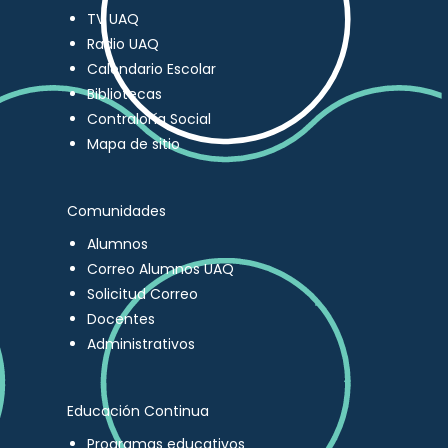
TV UAQ
Radio UAQ
Calendario Escolar
Bibliotecas
Contraloría Social
Mapa de sitio
Comunidades
Alumnos
Correo Alumnos UAQ
Solicitud Correo
Docentes
Administrativos
Educación Continua
Programas educativos