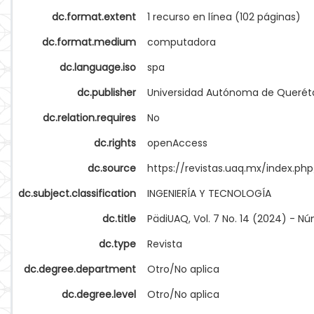
dc.format.extent
1 recurso en línea (102 páginas)
dc.format.medium
computadora
dc.language.iso
spa
dc.publisher
Universidad Autónoma de Querét
dc.relation.requires
No
dc.rights
openAccess
dc.source
https://revistas.uaq.mx/index.php
dc.subject.classification
INGENIERÍA Y TECNOLOGÍA
dc.title
PädiUAQ, Vol. 7 No. 14 (2024) - 
dc.type
Revista
dc.degree.department
Otro/No aplica
dc.degree.level
Otro/No aplica