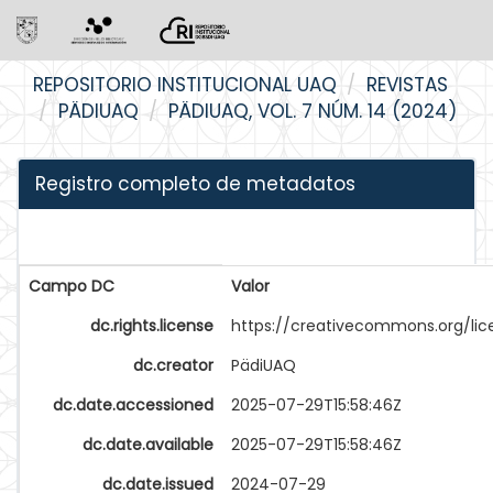
Skip
REPOSITORIO INSTITUCIONAL UAQ
REVISTAS
navigation
PÄDIUAQ
PÄDIUAQ, VOL. 7 NÚM. 14 (2024)
Registro completo de metadatos
Campo DC
Valor
dc.rights.license
https://creativecommons.org/li
dc.creator
PädiUAQ
dc.date.accessioned
2025-07-29T15:58:46Z
dc.date.available
2025-07-29T15:58:46Z
dc.date.issued
2024-07-29