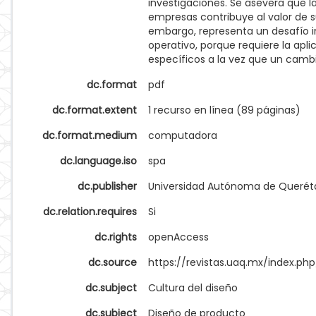
investigaciones. Se asevera que la
empresas contribuye al valor de su
embargo, representa un desafío int
operativo, porque requiere la apl
específicos a la vez que un cambi
dc.format
pdf
dc.format.extent
1 recurso en línea (89 páginas)
dc.format.medium
computadora
dc.language.iso
spa
dc.publisher
Universidad Autónoma de Querét
dc.relation.requires
Si
dc.rights
openAccess
dc.source
https://revistas.uaq.mx/index.php
dc.subject
Cultura del diseño
dc.subject
Diseño de producto