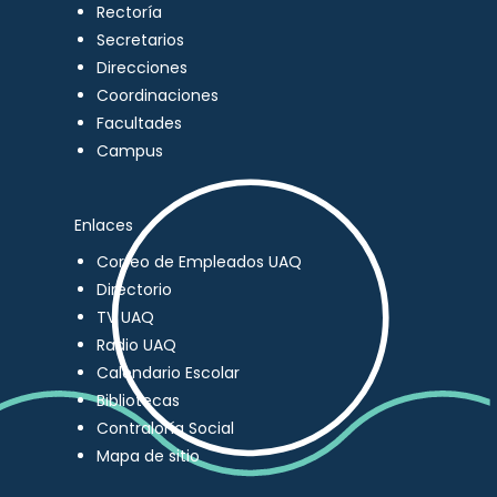
Rectoría
Secretarios
Direcciones
Coordinaciones
Facultades
Campus
Enlaces
Correo de Empleados UAQ
Directorio
TV UAQ
Radio UAQ
Calendario Escolar
Bibliotecas
Contraloría Social
Mapa de sitio