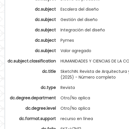
dc.subject
Escalera del diseño
dc.subject
Gestión del diseño
dc.subject
Integración del diseño
dc.subject
Pymes
dc.subject
Valor agregado
dc.subject.classification
HUMANIDADES Y CIENCIAS DE LA 
dc.title
SketchIN. Revista de Arquitectura y
(2025) - Número completo
dc.type
Revista
dc.degree.department
Otro/No aplica
dc.degree.level
Otro/No aplica
dc.format.support
recurso en línea