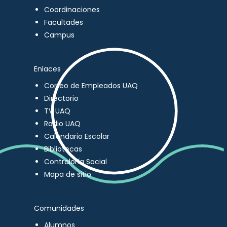
Coordinaciones
Facultades
Campus
Enlaces
Correo de Empleados UAQ
Directorio
TV UAQ
Radio UAQ
Calendario Escolar
Bibliotecas
Contraloría Social
Mapa de sitio
Comunidades
Alumnos