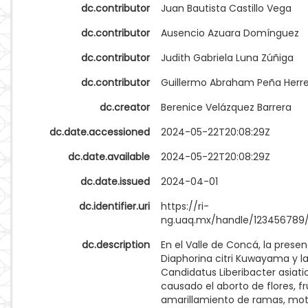
dc.contributor
Juan Bautista Castillo Vega
dc.contributor
Ausencio Azuara Domínguez
dc.contributor
Judith Gabriela Luna Zúñiga
dc.contributor
Guillermo Abraham Peña Herr
dc.creator
Berenice Velázquez Barrera
dc.date.accessioned
2024-05-22T20:08:29Z
dc.date.available
2024-05-22T20:08:29Z
dc.date.issued
2024-04-01
dc.identifier.uri
https://ri-
ng.uaq.mx/handle/123456789
dc.description
En el Valle de Concá, la prese
Diaphorina citri Kuwayama y la
Candidatus Liberibacter asiati
causado el aborto de flores, fr
amarillamiento de ramas, mo