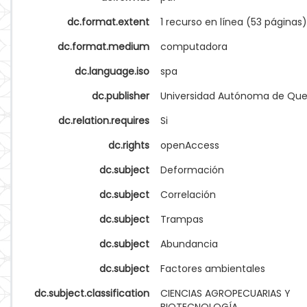
dc.format.extent
1 recurso en línea (53 páginas)
dc.format.medium
computadora
dc.language.iso
spa
dc.publisher
Universidad Autónoma de Que
dc.relation.requires
Si
dc.rights
openAccess
dc.subject
Deformación
dc.subject
Correlación
dc.subject
Trampas
dc.subject
Abundancia
dc.subject
Factores ambientales
dc.subject.classification
CIENCIAS AGROPECUARIAS Y