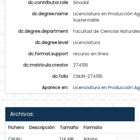
dc.contributor.role
Sinodal
dc.degree.name
Licenciatura en Producción A
Sustentable
dc.degree.department
Facultad de Ciencias Naturale
dc.degree.level
Licenciatura
dc.format.support
recurso en línea
dc.matricula.creator
274195
dc.folio
CNLIN-274195
Aparece en:
Licenciatura en Producción A
Archivos:
Fichero
Descripción
Tamaño
Formato
CNLIN-
1.14 MB
Adobe