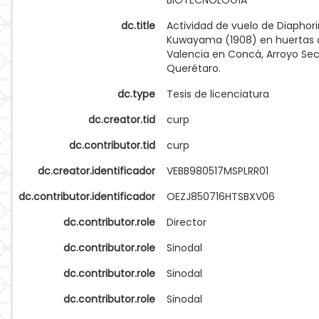
BIOTECNOLOGÍA
dc.title
Actividad de vuelo de Diaphorin
Kuwayama (1908) en huertas 
Valencia en Concá, Arroyo Sec
Querétaro.
dc.type
Tesis de licenciatura
dc.creator.tid
curp
dc.contributor.tid
curp
dc.creator.identificador
VEBB980517MSPLRR01
dc.contributor.identificador
OEZJ850716HTSBXV06
dc.contributor.role
Director
dc.contributor.role
Sinodal
dc.contributor.role
Sinodal
dc.contributor.role
Sinodal