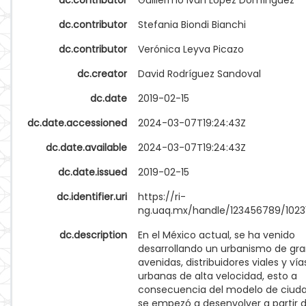
dc.contributor
Guillermo Iván López Domínguez
dc.contributor
Stefania Biondi Bianchi
dc.contributor
Verónica Leyva Picazo
dc.creator
David Rodríguez Sandoval
dc.date
2019-02-15
dc.date.accessioned
2024-03-07T19:24:43Z
dc.date.available
2024-03-07T19:24:43Z
dc.date.issued
2019-02-15
dc.identifier.uri
https://ri-
ng.uaq.mx/handle/123456789/1023
dc.description
En el México actual, se ha venido
desarrollando un urbanismo de gr
avenidas, distribuidores viales y vía
urbanas de alta velocidad, esto a
consecuencia del modelo de ciud
se empezó a desenvolver a partir d