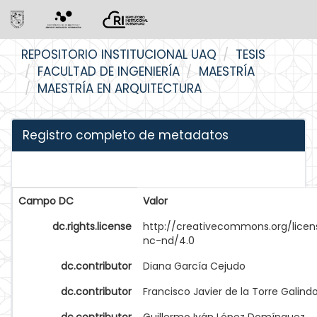
Skip
REPOSITORIO INSTITUCIONAL UAQ
TESIS
navigation
FACULTAD DE INGENIERÍA
MAESTRÍA
MAESTRÍA EN ARQUITECTURA
Registro completo de metadatos
Campo DC
Valor
dc.rights.license
http://creativecommons.org/licen
nc-nd/4.0
dc.contributor
Diana García Cejudo
dc.contributor
Francisco Javier de la Torre Galind