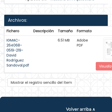
Archivos:
Fichero
Descripción
Tamaño
Formato
IGMAC-
6.51 MB
Adobe
264068-
PDF
0519-219-
David
Rodríguez
Sandoval.pdf
Visualiz
Mostrar el registro sencillo del ítem
Volver arriba ∧