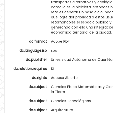
transportes alternativos y ecológic
como lo es la bicicleta, entonces b
reto es generar un paso ciclo-peat
que logre dar prioridad a estos usua
retornándoles el espacio público y
generando con ello una integració
económica territorial de la ciudad.
dc.format
Adobe PDF
dc.language.iso
spa
dc.publisher
Universidad Autónoma de Queréta
dc.relation.requires
Si
dc.rights
Acceso Abierto
dc.subject
Ciencias Físico Matemáticas y Cie
la Tierra
dc.subject
Ciencias Tecnológicas
dc.subject
Arquitectura