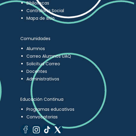
Bibliotecas
Contraloría Social
Mapa de sitio
Comunidades
Alumnos
Correo Alumnos UAQ
Solicitud Correo
Docentes
Administrativos
Educación Continua
Programas educativos
Convocatorias