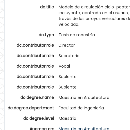
dc.title
Modelo de circulación ciclo-peato
incluyente, centrado en el usuario,
través de los arroyos vehiculares d
velocidad.
dc.type
Tesis de maestría
dc.contributor.role
Director
dc.contributor.role
Secretario
dc.contributor.role
Vocal
dc.contributor.role
Suplente
dc.contributor.role
Suplente
dc.degree.name
Maestría en Arquitectura
dc.degree.department
Facultad de Ingeniería
dc.degree.level
Maestría
Aparece en:
Maestría en Arquitectura