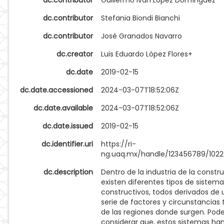
dc.contributor
Guillermo Iván López Domínguez
dc.contributor
Stefania Biondi Bianchi
dc.contributor
José Granados Navarro
dc.creator
Luis Eduardo López Flores+
dc.date
2019-02-15
dc.date.accessioned
2024-03-07T18:52:06Z
dc.date.available
2024-03-07T18:52:06Z
dc.date.issued
2019-02-15
dc.identifier.uri
https://ri-
ng.uaq.mx/handle/123456789/102
dc.description
Dentro de la industria de la constr
existen diferentes tipos de sistema
constructivos, todos derivados de
serie de factores y circunstancias 
de las regiones donde surgen. Po
considerar que, estos sistemas han