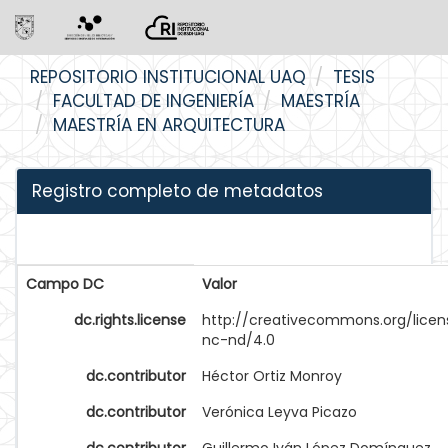
Skip
REPOSITORIO INSTITUCIONAL UAQ
TESIS
navigation
FACULTAD DE INGENIERÍA
MAESTRÍA
MAESTRÍA EN ARQUITECTURA
Registro completo de metadatos
Campo DC
Valor
dc.rights.license
http://creativecommons.org/licen
nc-nd/4.0
dc.contributor
Héctor Ortiz Monroy
dc.contributor
Verónica Leyva Picazo