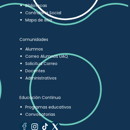
Bibliotecas
Contraloría Social
Mapa de sitio
Comunidades
Alumnos
Correo Alumnos UAQ
Solicitud Correo
Docentes
Administrativos
Educación Continua
Programas educativos
Convocatorias