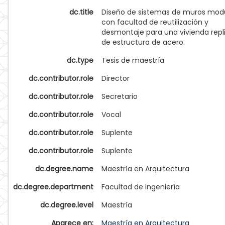
dc.title
Diseño de sistemas de muros modu
con facultad de reutilización y
desmontaje para una vivienda repl
de estructura de acero.
dc.type
Tesis de maestría
dc.contributor.role
Director
dc.contributor.role
Secretario
dc.contributor.role
Vocal
dc.contributor.role
Suplente
dc.contributor.role
Suplente
dc.degree.name
Maestría en Arquitectura
dc.degree.department
Facultad de Ingeniería
dc.degree.level
Maestría
Aparece en:
Maestría en Arquitectura