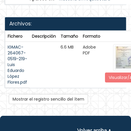
Archivos:
Fichero
Descripción
Tamaño
Formato
IGMAC-
6.6 MB
Adobe
264067-
PDF
0519-219-
Luis
Eduardo
López
Visualizar/
Flores.pdf
Mostrar el registro sencillo del ítem
Volver arriba ∧