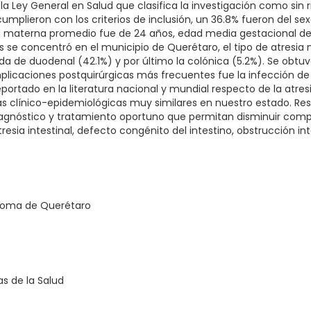
la Ley General en Salud que clasifica la investigación como sin r
mplieron con los criterios de inclusión, un 36.8% fueron del se
d materna promedio fue de 24 años, edad media gestacional de
s se concentró en el municipio de Querétaro, el tipo de atresia
ida de duodenal (42.1%) y por último la colónica (5.2%). Se obtu
plicaciones postquirúrgicas más frecuentes fue la infección de 
portado en la literatura nacional y mundial respecto de la atres
as clínico-epidemiológicas muy similares en nuestro estado. Resu
agnóstico y tratamiento oportuno que permitan disminuir compl
tresia intestinal, defecto congénito del intestino, obstrucción int
noma de Querétaro
as de la Salud