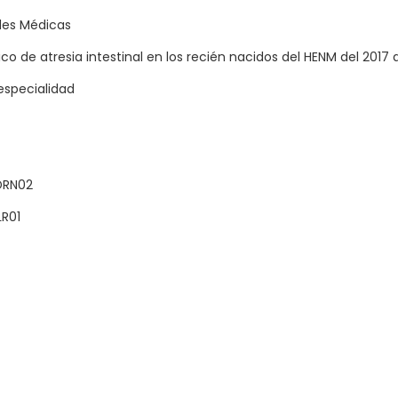
des Médicas
ico de atresia intestinal en los recién nacidos del HENM del 2017 
especialidad
DRN02
R01