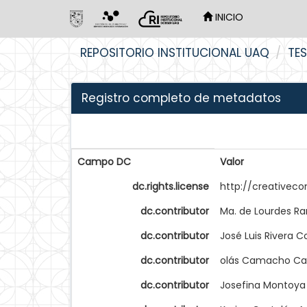
INICIO
Skip
REPOSITORIO INSTITUCIONAL UAQ
TES
navigation
Registro completo de metadatos
Campo DC
Valor
dc.rights.license
http://creativec
dc.contributor
Ma. de Lourdes Ra
dc.contributor
José Luis Rivera C
dc.contributor
olás Camacho Ca
dc.contributor
Josefina Montoya