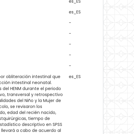
es_ES
es_ES
-
-
-
-
-
r obliteración intestinal que
es_ES
ción intestinal neonatal.
dos del HENM durante el periodo
vo, transversal y retrospectivo
alidades del Niño y la Mujer de
olo, se revisaron los
do, edad del recién nacido,
stquirúrgicas, tiempo de
estadístico descriptivo en SPSS
e llevará a cabo de acuerdo al