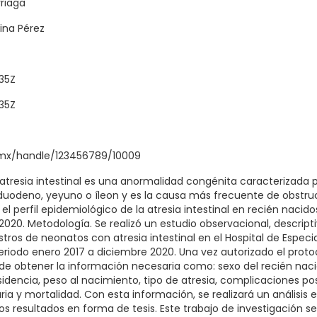
rriaga
ina Pérez
35Z
35Z
q.mx/handle/123456789/10009
atresia intestinal es una anormalidad congénita caracterizada po
duodeno, yeyuno o íleon y es la causa más frecuente de obstruc
r el perfil epidemiológico de la atresia intestinal en recién naci
2020. Metodología. Se realizó un estudio observacional, descripti
gistros de neonatos con atresia intestinal en el Hospital de Especi
riodo enero 2017 a diciembre 2020. Una vez autorizado el protoc
 de obtener la información necesaria como: sexo del recién naci
idencia, peso al nacimiento, tipo de atresia, complicaciones po
ria y mortalidad. Con esta información, se realizará un análisis 
os resultados en forma de tesis. Este trabajo de investigación s