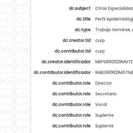
dc.subject
Otras Especialida
dc.title
Perfil epidemiológ
dc.type
Trabajo terminal, 
dc.creator.tid
curp
dc.contributor.tid
curp
dc.creator.identificador
MEPS890929MGT
dc.contributor.identificador
RABL690821MGTML
dc.contributor.role
Director
dc.contributor.role
Secretario
dc.contributor.role
Vocal
dc.contributor.role
Suplente
dc.contributor.role
Suplente