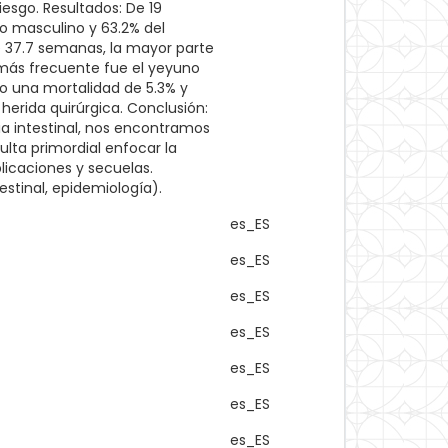
iesgo. Resultados: De 19
xo masculino y 63.2% del
 37.7 semanas, la mayor parte
 más frecuente fue el yeyuno
vo una mortalidad de 5.3% y
herida quirúrgica. Conclusión:
ia intestinal, nos encontramos
lta primordial enfocar la
icaciones y secuelas.
estinal, epidemiología).
es_ES
es_ES
es_ES
es_ES
es_ES
es_ES
es_ES