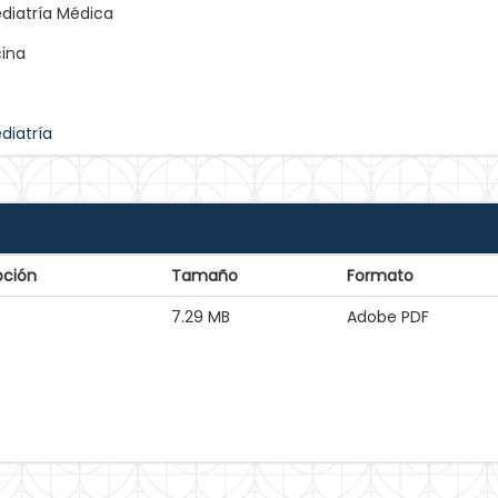
ediatría Médica
cina
diatría
pción
Tamaño
Formato
7.29 MB
Adobe PDF