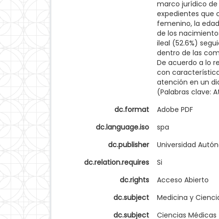
marco jurídico de 
expedientes que cu
femenino, la eda
de los nacimiento
ileal (52.6%) segu
dentro de las com
De acuerdo a lo re
con característic
atención en un di
(Palabras clave: A
dc.format
Adobe PDF
dc.language.iso
spa
dc.publisher
Universidad Autó
dc.relation.requires
Si
dc.rights
Acceso Abierto
dc.subject
Medicina y Cienci
dc.subject
Ciencias Médicas