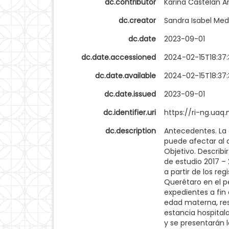
dc.contributor
Karina Castelán A
dc.creator
Sandra Isabel Med
dc.date
2023-09-01
dc.date.accessioned
2024-02-15T18:37:
dc.date.available
2024-02-15T18:37:
dc.date.issued
2023-09-01
dc.identifier.uri
https://ri-ng.ua
dc.description
Antecedentes. La 
puede afectar al 
Objetivo. Describi
de estudio 2017 – 
a partir de los re
Querétaro en el pe
expedientes a fin
edad materna, res
estancia hospitala
y se presentarán l