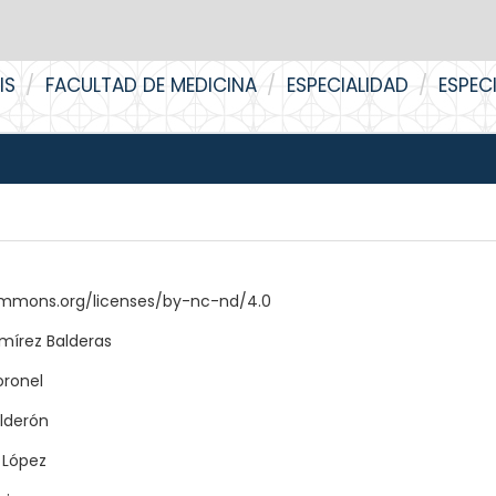
IS
FACULTAD DE MEDICINA
ESPECIALIDAD
ESPEC
ommons.org/licenses/by-nc-nd/4.0
mírez Balderas
oronel
lderón
 López