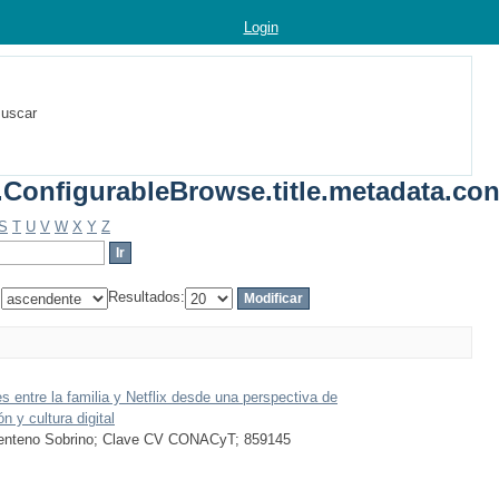
Login
uscar
.ConfigurableBrowse.title.metadata.con
S
T
U
V
W
X
Y
Z
:
Resultados:
s entre la familia y Netflix desde una perspectiva de
 y cultura digital
Zenteno Sobrino; Clave CV CONACyT; 859145