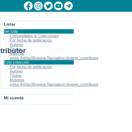
Listar
Ver todo
Comunidades & Colecciones
Por fecha de publicación
Autores
tributor
Títulos
Materias
xmlui.ArtifactBrowser.Navigation.browse_contributor
Esta colección
Por fecha de publicación
Autores
Títulos
Materias
xmlui.ArtifactBrowser.Navigation.browse_contributor
Mi cuenta