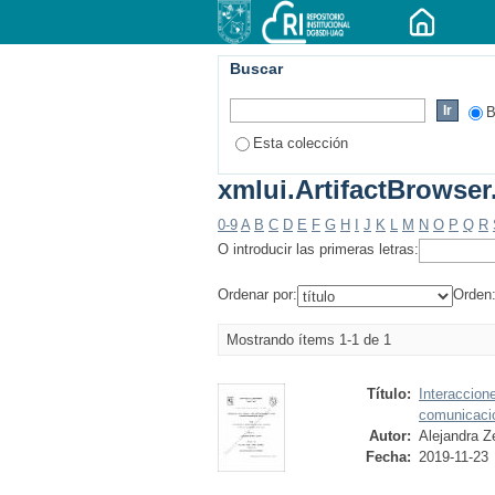
Buscar
B
Esta colección
xmlui.ArtifactBrowser
0-9
A
B
C
D
E
F
G
H
I
J
K
L
M
N
O
P
Q
R
O introducir las primeras letras:
Ordenar por:
Orden
Mostrando ítems 1-1 de 1
Título:
Interaccione
comunicación
Autor:
Alejandra 
Fecha:
2019-11-23