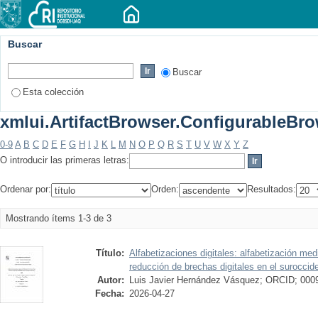
Buscar
Buscar
Esta colección
xmlui.ArtifactBrowser.ConfigurableBrow
0-9
A
B
C
D
E
F
G
H
I
J
K
L
M
N
O
P
Q
R
S
T
U
V
W
X
Y
Z
O introducir las primeras letras:
Ordenar por:
Orden:
Resultados:
Mostrando ítems 1-3 de 3
Título:
Alfabetizaciones digitales: alfabetización med
reducción de brechas digitales en el suroccid
Autor:
Luis Javier Hernández Vásquez; ORCID; 000
Fecha:
2026-04-27