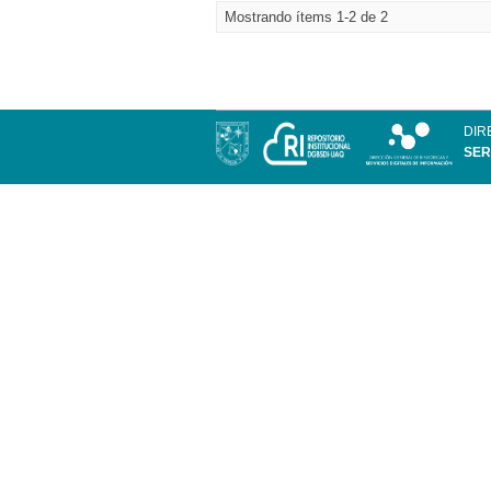
Mostrando ítems 1-2 de 2
DIR
SER