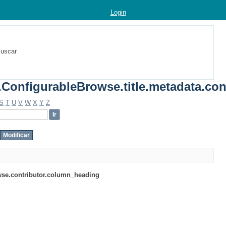
Login
uscar
.ConfigurableBrowse.title.metadata.con
S
T
U
V
W
X
Y
Z
wse.contributor.column_heading