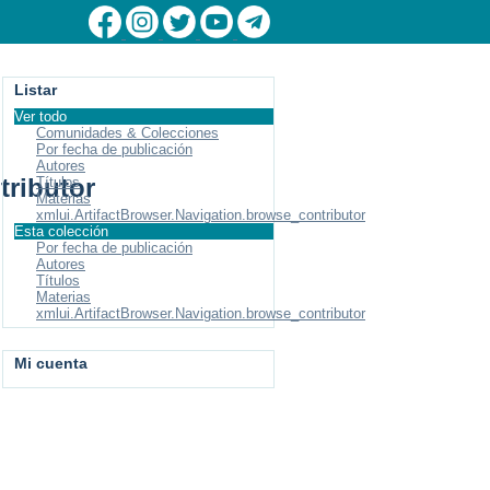
Listar
Ver todo
Comunidades & Colecciones
Por fecha de publicación
Autores
tributor
Títulos
Materias
xmlui.ArtifactBrowser.Navigation.browse_contributor
Esta colección
Por fecha de publicación
Autores
Títulos
Materias
xmlui.ArtifactBrowser.Navigation.browse_contributor
Mi cuenta