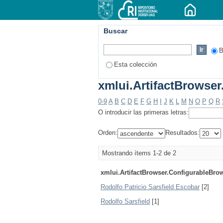
Buscar
B
Esta colección
xmlui.ArtifactBrowser
0-9
A
B
C
D
E
F
G
H
I
J
K
L
M
N
O
P
Q
R
O introducir las primeras letras:
Orden:
Resultados:
Mostrando ítems 1-2 de 2
xmlui.ArtifactBrowser.ConfigurableBro
Rodolfo Patricio Sarsfield Escobar
[2]
Rodolfo Sarsfield
[1]